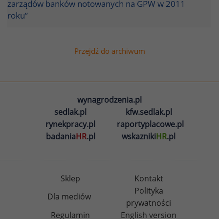
zarządów banków notowanych na GPW w 2011
roku”
Przejdź do archiwum
wynagrodzenia.pl
sedlak.pl
kfw.sedlak.pl
rynekpracy.pl
raportyplacowe.pl
badania
HR
.pl
wskazniki
HR
.pl
Sklep
Kontakt
Polityka
Dla mediów
prywatności
Regulamin
English version