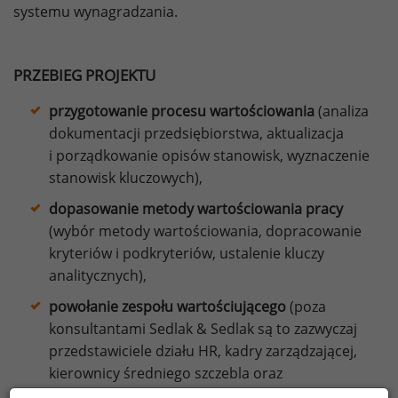
systemu wynagradzania.
PRZEBIEG PROJEKTU
przygotowanie procesu wartościowania
(analiza
dokumentacji przedsiębiorstwa, aktualizacja
i porządkowanie opisów stanowisk, wyznaczenie
stanowisk kluczowych),
dopasowanie metody wartościowania pracy
(wybór metody wartościowania, dopracowanie
kryteriów i podkryteriów, ustalenie kluczy
analitycznych),
powołanie zespołu wartościującego
(poza
konsultantami Sedlak & Sedlak są to zazwyczaj
przedstawiciele działu HR, kadry zarządzającej,
kierownicy średniego szczebla oraz
przedstawiciele związków zawodowych i/lub