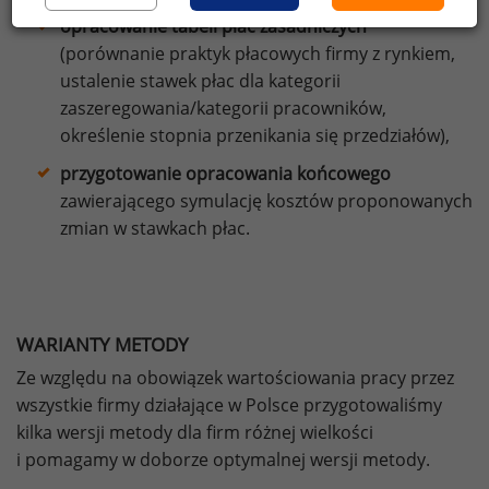
opracowanie tabeli płac zasadniczych
(porównanie praktyk płacowych firmy z rynkiem,
ustalenie stawek płac dla kategorii
zaszeregowania/kategorii pracowników,
określenie stopnia przenikania się przedziałów),
przygotowanie opracowania końcowego
zawierającego symulację kosztów proponowanych
zmian w stawkach płac.
WARIANTY METODY
Ze względu na obowiązek wartościowania pracy przez
wszystkie firmy działające w Polsce przygotowaliśmy
kilka wersji metody dla firm różnej wielkości
i pomagamy w doborze optymalnej wersji metody.