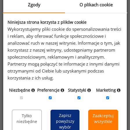
Zgody
O plikach cookie
pracowników),
przeprowadzenie szkolenia
z zakresu wyceny
Niniejsza strona korzysta z plików cookie
trudności pracy i metodyki wartościowania
Wykorzystujemy pliki cookie do spersonalizowania treści
(przygotowanie zespołu wartościującego oraz
i reklam, aby oferować funkcje społecznościowe i
przedstawienie celów i metody wartościowania
analizować ruch w naszej witrynie. Informacje o tym, jak
pracy),
korzystasz z naszej witryny, udostępniamy partnerom
wartościowanie stanowisk
zgodnie z przyjętą
społecznościowym, reklamowym i analitycznym.
metodą ( analityczna ocena pracy na każdym
Partnerzy mogą połączyć te informacje z innymi danymi
ze stanowisk w firmie),
otrzymanymi od Ciebie lub uzyskanymi podczas
korzystania z ich usług.
zweryfikowanie wyników
i zatwierdzenie ich przez
kierownictwo Państwa firmy,
Niezbędne
Preferencje
Statystyki
Marketing
ustalenie kategorii zaszeregowania/kategorii
pracowników
(określenie liczby kategorii oraz
rozpiętości punktowych, zaklasyfikowanie
Zapisz
Tylko
Zaakceptuj
stanowisk do kategorii, opracowanie dwóch wersji
powyższy
niezbędne
wszystkie
tabeli),
wybór