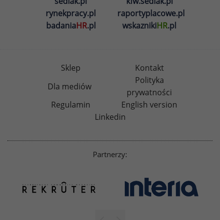
sedlak.pl
kfw.sedlak.pl
rynekpracy.pl
raportyplacowe.pl
badania
HR
.pl
wskazniki
HR
.pl
Sklep
Kontakt
Polityka
Dla mediów
prywatności
Regulamin
English version
Linkedin
Partnerzy: