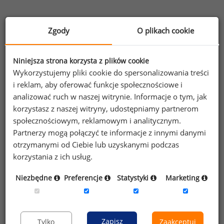
http://www.pszk.org.pl
Zgody
O plikach cookie
strona główna polskiego Stowarzyszenia Zarządzania
Kadrami. Zawiera mnóstwo informacji i przydatnych
linków
Niniejsza strona korzysta z plików cookie
Wykorzystujemy pliki cookie do spersonalizowania treści
i reklam, aby oferować funkcje społecznościowe i
http://www.twojezarobki.pl
analizować ruch w naszej witrynie. Informacje o tym, jak
serwis poświęcony w całości wynagrodzeniom; na
korzystasz z naszej witryny, udostępniamy partnerom
stronie można znaleźć między innymi kalkulator
społecznościowym, reklamowym i analitycznym.
wynagrodzeń
Partnerzy mogą połączyć te informacje z innymi danymi
otrzymanymi od Ciebie lub uzyskanymi podczas
korzystania z ich usług.
http://www.ubabenefits.com/
Strona towarzystwa zrzeszającego amerykańskich
Niezbędne
Preferencje
Statystyki
Marketing
doradców w zakresie benefitów. Na stronie można też
znaleźć wyniki badań dotyczących stosowania
benefitów w Stanach Zjednoczonych.
Zapisz
Tylko
Zaakceptuj