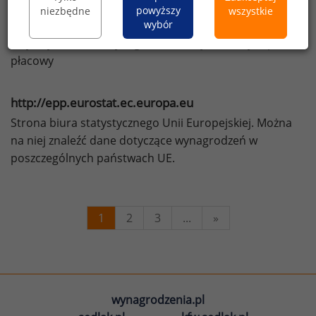
powyższy
niezbędne
wszystkie
http://www.boston.com/jobs/salary/
wybór
artykuły na temat wynagrodzeń, indywidualny raport
płacowy
http://epp.eurostat.ec.europa.eu
Strona biura statystycznego Unii Europejskiej. Można
na niej znaleźć dane dotyczące wynagrodzeń w
poszczególnych państwach UE.
1
2
3
...
»
wynagrodzenia.pl