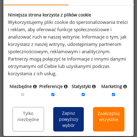
firm daje swoim pracownikom możliwość wyboru
świadczeń za pośrednictwem platformy
Niniejsza strona korzysta z plików cookie
kafeteryjnej. Dostępność takiego rozwiązania jest
Wykorzystujemy pliki cookie do spersonalizowania treści
porównywalna na wszystkich szczeblach
i reklam, aby oferować funkcje społecznościowe i
zatrudnienia, co pokazuje poniższy wykres.
analizować ruch w naszej witrynie. Informacje o tym, jak
korzystasz z naszej witryny, udostępniamy partnerom
Wykres 2. Odsetek firm oferujących pracownikom
społecznościowym, reklamowym i analitycznym.
dostęp do świadczeń pozapłacowych w ramach systemu
Partnerzy mogą połączyć te informacje z innymi danymi
kafeteryjnego
otrzymanymi od Ciebie lub uzyskanymi podczas
korzystania z ich usług.
Niezbędne
Preferencje
Statystyki
Marketing
Zapisz
Tylko
Zaakceptuj
powyższy
niezbędne
wszystkie
wybór