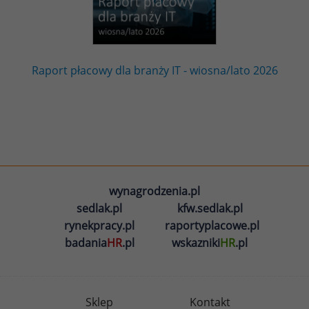
Raport płacowy dla branży IT - wiosna/lato 2026
wynagrodzenia.pl
sedlak.pl
kfw.sedlak.pl
rynekpracy.pl
raportyplacowe.pl
badania
HR
.pl
wskazniki
HR
.pl
Sklep
Kontakt