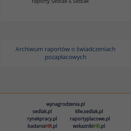
raporty Sedlak
Sedlak
&
Archiwum raportów o świadczeniach
pozapłacowych
wynagrodzenia.pl
sedlak.pl
kfw.sedlak.pl
rynekpracy.pl
raportyplacowe.pl
badania
HR
.pl
wskazniki
HR
.pl