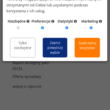
otrzymanymi od Ciebie lub uzyskanymi podczas
korzystania z ich usług.
Niezbędne
Preferencje
Statystyki
Marketing
4 005 uczestników
Zapisz
Tylko
Zaakceptuj
powyższy
niezbędne
wszystkie
58 benefitów
wybór
Raport dostępny jako:
EXCEL
Oferta sprzedaży
więcej o raporcie