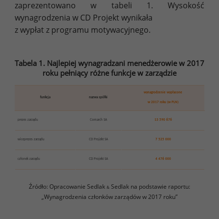
zaprezentowano w tabeli 1. Wysokość
wynagrodzenia w CD Projekt wynikała
z wypłat z programu motywacyjnego.
Tabela 1. Najlepiej wynagradzani menedżerowie w 2017
roku pełniący różne funkcje w zarządzie
wynagrodzenie wypłacone
funkcja
nazwa spółki
w 2017 roku (w PLN)
prezes zarządu
Comarch SA
13 590 676
wiceprezes zarządu
CD Projekt SA
7 525 000
członek zarządu
CD Projekt SA
4 476 000
Źródło: Opracowanie Sedlak
Sedlak na podstawie raportu:
&
„Wynagrodzenia członków zarządów w 2017 roku”