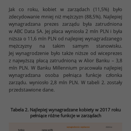
Jak co roku, kobiet w zarządach (11,5%) było
zdecydowanie mniej niż mężczyzn (88,5%). Najlepiej
wynagradzana prezes zarządu była zatrudniona
w ABC Data SA. Jej płaca wyniosła 2 mln PLN i była
niższa o 11,6 mln PLN od najlepiej wynagradzanego
mężczyzny na takim samym stanowisku.
Jej wynagrodzenie było także niższe od wiceprezes
z najwyższą płacą zatrudnioną w Alior Banku – 3,8
mln PLN. W Banku Millennium pracowała najlepiej
wynagradzana osoba pełniąca funkcje członka
zarządu. wyniosło 2,8 mln PLN. W tabeli 2. zostały
przedstawione dane.
Tabela 2. Najlepiej wynagradzane kobiety w 2017 roku
pełniące różne funkcje w zarządach
wynagrodzenie wypłacone
różnica
funkcja
nazwa spółki