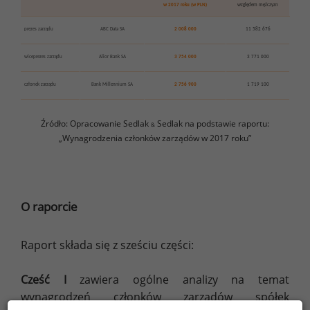
w 2017 roku (w PLN)
względem mężczyzn
prezes zarządu
ABC Data SA
2 008 000
11 582 676
wiceprezes zarządu
Alior Bank SA
3 754 000
3 771 000
członek zarządu
Bank Millennium SA
2 756 900
1 719 100
Źródło: Opracowanie Sedlak
Sedlak na podstawie raportu:
&
„Wynagrodzenia członków zarządów w 2017 roku”
O raporcie
Raport składa się z sześciu części:
Cześć I
zawiera ogólne analizy na temat
wynagrodzeń członków zarządów spółek