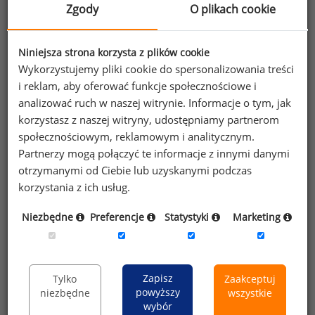
giełdowych w 2017 roku. Ponadto przedstawiono
Zgody
O plikach cookie
w niej analizę struktury wynagrodzeń oraz
zróżnicowanie wynagrodzeń w spółkach Skarbu
Niniejsza strona korzysta z plików cookie
Państwa i spółkach z różnych branż.
Wykorzystujemy pliki cookie do spersonalizowania treści
i reklam, aby oferować funkcje społecznościowe i
Część II
obejmuje analizy na temat wynagrodzeń
analizować ruch w naszej witrynie. Informacje o tym, jak
członków zarządów spółek giełdowych zaliczanych
korzystasz z naszej witryny, udostępniamy partnerom
do różnych indeksów: WIG20, mWIG40, sWIG80,
społecznościowym, reklamowym i analitycznym.
WIG-DIV, RESPECT INDEX, czy indeksów
Partnerzy mogą połączyć te informacje z innymi danymi
sektorowych.
otrzymanymi od Ciebie lub uzyskanymi podczas
korzystania z ich usług.
W części III
przedstawiono wynagrodzenia
menedżerów w spółkach o różnym poziomie
Niezbędne
Preferencje
Statystyki
Marketing
zyskowności. Analizy przeprowadzono w zależności
od takich charakterystyk jak: zysk netto, zysk
brutto, zysk operacyjny, EBITDA czy zysk na akcję.
Zapisz
Tylko
Zaakceptuj
powyższy
niezbędne
wszystkie
W części IV
zaprezentowano analizy wynagrodzeń
wybór