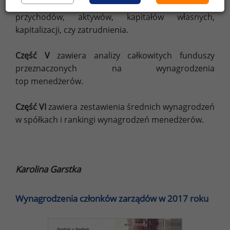
menedżerów w spółkach o różnej wielkości:
przychodów, aktywów, kapitałów własnych,
kapitalizacji, czy zatrudnienia.
Część V
zawiera analizy całkowitych funduszy
przeznaczonych na wynagrodzenia
top menedżerów.
Część VI
zawiera zestawienia średnich wynagrodzeń
w spółkach i rankingi wynagrodzeń menedżerów.
Karolina Garstka
Wynagrodzenia członków zarządów w 2017 roku