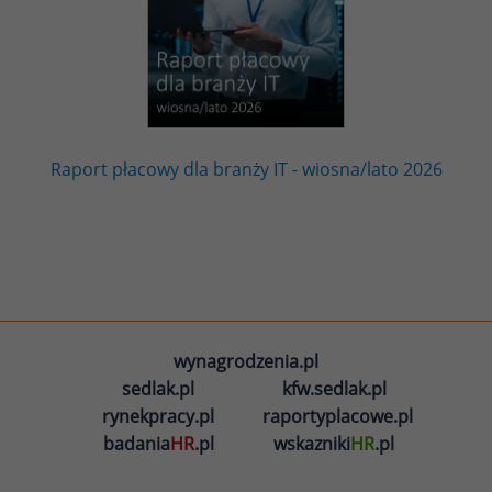
Raport płacowy dla branży IT - wiosna/lato 2026
wynagrodzenia.pl
sedlak.pl
kfw.sedlak.pl
rynekpracy.pl
raportyplacowe.pl
badania
HR
.pl
wskazniki
HR
.pl