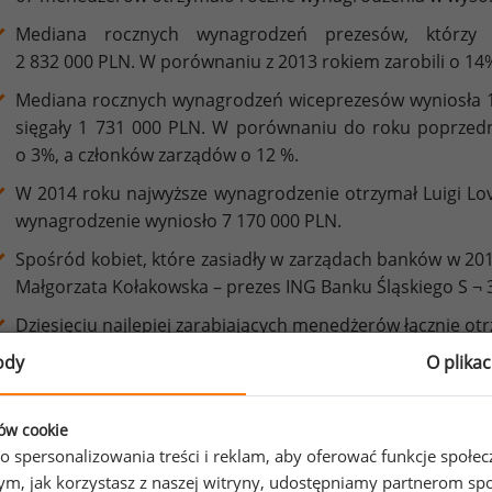
Mediana rocznych wynagrodzeń prezesów, którzy p
2 832 000 PLN. W porównaniu z 2013 rokiem zarobili o 14%
Mediana rocznych wynagrodzeń wiceprezesów wyniosła 1
sięgały 1 731 000 PLN. W porównaniu do roku poprzed
o 3%, a członków zarządów o 12 %.
W 2014 roku najwyższe wynagrodzenie otrzymał Luigi Lov
wynagrodzenie wyniosło 7 170 000 PLN.
Spośród kobiet, które zasiadły w zarządach banków w 20
Małgorzata Kołakowska – prezes ING Banku Śląskiego S ¬ 
Dziesięciu najlepiej zarabiających menedżerów łącznie ot
ody
O plika
Spośród 14 banków notowanych na GPW najwięcej na
szczebla przeznaczył Bank Zachodni WBK SA – 21 242 950 
ków cookie
o spersonalizowania treści i reklam, aby oferować funkcje społe
o tym, jak korzystasz z naszej witryny, udostępniamy partnerom