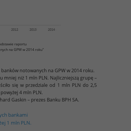
odstawie raportu
nych na GPW w 2014 roku"
w banków notowanych na GPW w 2014 roku.
mniej niż 1 mln PLN. Najliczniejszą grupę –
ciło się w przedziale od 1 mln PLN do 2,5
ą powyżej 4 mln PLN.
ichard Gaskin – prezes Banku BPH SA.
ych bankami
ej 1 mln PLN.