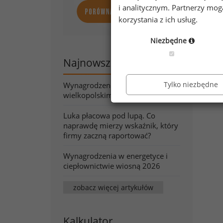
i analitycznym. Partnerzy mo
korzystania z ich usług.
Niezbędne
Najnowsze artykuły
Tylko niezbędne
Wynagrodzenia w województwie
wielkopolskim wiosną 2026
Luka płacowa pod lupą. Co
naprawdę mierzy wskaźnik, który
firmy zaczną raportować?
Wynagrodzenia w energetyce i
ciepłownictwie wiosną 2026
zobacz więcej artykułów
Kalkulator