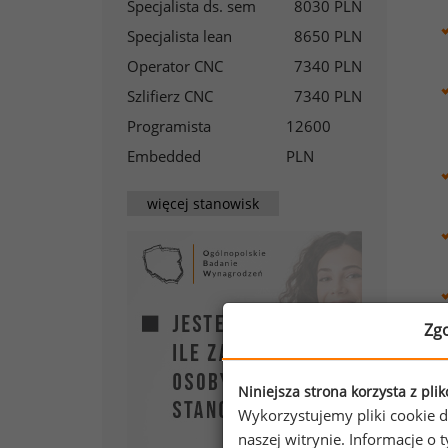
Specjalista ds. sem
8030 PLN
Specjalista lean
8650 PLN
Operator CNC
7340 PLN
Szlifierz CNC
7340 PLN
Programista
12600
Embedded
PLN
więcej stanowisk
Zg
Niniejsza strona korzysta z pli
Wykorzystujemy pliki cookie d
naszej witrynie. Informacje 