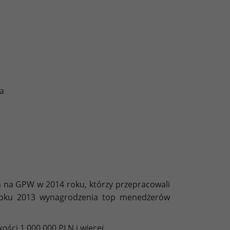
a
a GPW w 2014 roku, którzy przepracowali
roku 2013 wynagrodzenia top menedżerów
ci 1 000 000 PLN i więcej.