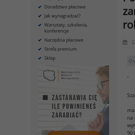
Doradztwo płacowe
za
Jak wynagradzać?
ro
Warsztaty, szkolenia,
konferencje
Narzędzia płacowe
2
Strefa premium
Sklep
O 
.
Sza
mam
na 
wyn
90 