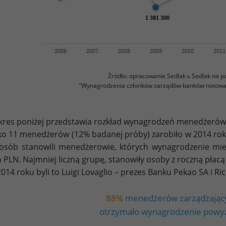
Źródło: opracowanie Sedlak
Sedlak na p
&
"Wynagrodzenia członków zarządów banków notowa
res poniżej przedstawia rozkład wynagrodzeń menedżeró
ko 11 menedżerów (12% badanej próby) zarobiło w 2014 roku 
osób stanowili menedżerowie, których wynagrodzenie mieś
 PLN. Najmniej liczną grupę, stanowiły osoby z roczną płac
014 roku byli to Luigi Lovaglio – prezes Banku Pekao SA i R
88%
menedżerów zarządzając
otrzymało wynagrodzenie powyż