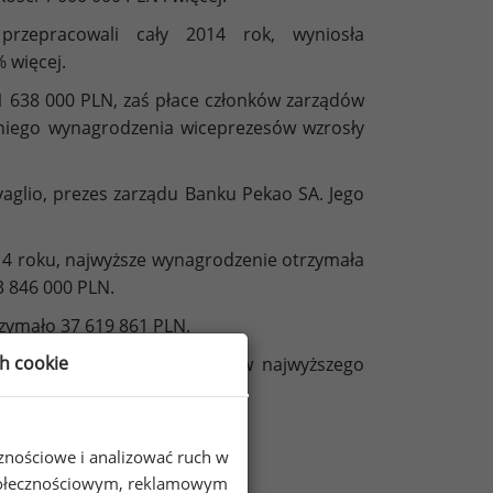
rzepracowali cały 2014 rok, wyniosła
 więcej.
 638 000 PLN, zaś płace członków zarządów
niego wynagrodzenia wiceprezesów wzrosły
aglio, prezes zarządu Banku Pekao SA. Jego
14 roku, najwyższe wynagrodzenie otrzymała
3 846 000 PLN.
rzymało 37 619 861 PLN.
ch cookie
 wynagrodzenia menedżerów najwyższego
PLN.
cznościowe i analizować ruch w
 społecznościowym, reklamowym