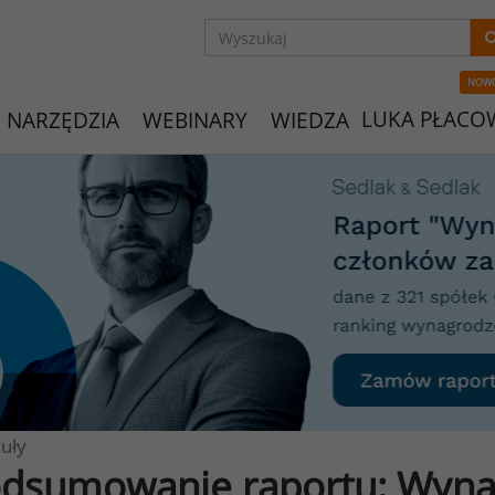
NOW
LUKA PŁACO
NARZĘDZIA
WEBINARY
WIEDZA
uły
dsumowanie raportu: Wyna