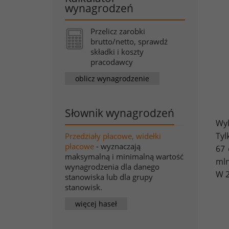
wynagrodzeń
Przelicz zarobki
brutto/netto, sprawdź
składki i koszty
pracodawcy
oblicz wynagrodzenie
Słownik wynagrodzeń
Wyk
Tyl
Przedziały płacowe, widełki
płacowe
- wyznaczają
67 
maksymalną i minimalną wartość
mln
wynagrodzenia dla danego
W 2
stanowiska lub dla grupy
stanowisk.
więcej haseł