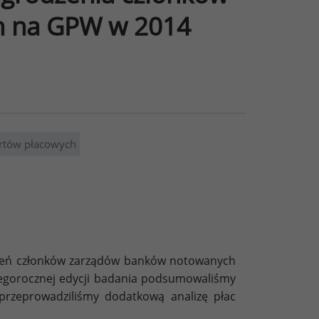
h na GPW w 2014
rtów płacowych
zeń członków zarządów banków notowanych
 tegorocznej edycji badania podsumowaliśmy
rzeprowadziliśmy dodatkową analizę płac