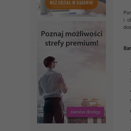
Po
i o
dos
Ban