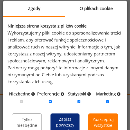
Negocjacje zbiorowe
Zgody
O plikach cookie
Prowadzenie negocjacji zbiorowych w Polsce i krajach Unii
Europejskiej. Negocjowanie wynagrodzeń ze związkami
zawodowymi. Poradnik dla pracodawców oraz
Niniejsza strona korzysta z plików cookie
zobacz więcej
dla związkowców.
Wykorzystujemy pliki cookie do spersonalizowania treści
i reklam, aby oferować funkcje społecznościowe i
analizować ruch w naszej witrynie. Informacje o tym, jak
Strategie negocjacyjne
korzystasz z naszej witryny, udostępniamy partnerom
W jaki sposób negocjować wynagrodzenie - taktyki
społecznościowym, reklamowym i analitycznym.
i strategie. Zasady skutecznego negocjowania. Metody
Partnerzy mogą połączyć te informacje z innymi danymi
manipulacji wykorzystywane podczas negocjacji.
otrzymanymi od Ciebie lub uzyskanymi podczas
zobacz więcej
Partnerstwo w negocjacjach.
korzystania z ich usług.
Niezbędne
Preferencje
Statystyki
Marketing
wynagrodzenia.pl
sedlak.pl
kfw.sedlak.pl
rynekpracy.pl
raportyplacowe.pl
Zapisz
Tylko
Zaakceptuj
powyższy
niezbędne
wszystkie
badania
HR
.pl
wskazniki
HR
.pl