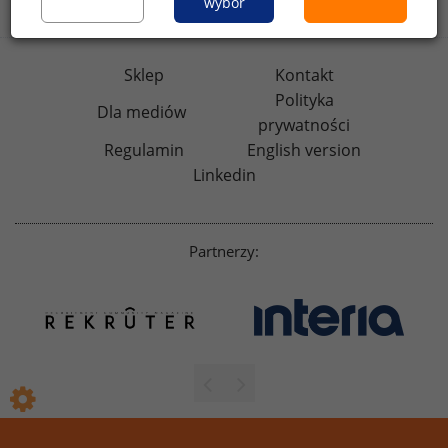
wybór
Sklep
Kontakt
Polityka
Dla mediów
prywatności
Regulamin
English version
Linkedin
Partnerzy: