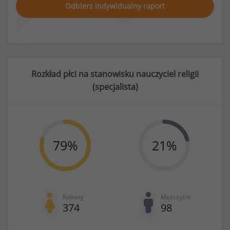
Odbierz indywidualny raport
Rozkład płci na stanowisku nauczyciel religii
(
specjalista
)
79
%
21
%
Kobiety
Mężczyźni
374
98