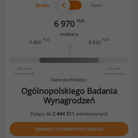
Brutto
Netto
PLN
6 970
mediana
PLN
PLN
5 860
8 820
25%
osób
25%
osób
zarabia mniej
zarabia więcej
Dane pochodzą z
Ogólnopolskiego Badania
Wynagrodzeń
Dołącz do
2 444 311
ankietowanych
Sprawdź, ile powinieneś zarabiać