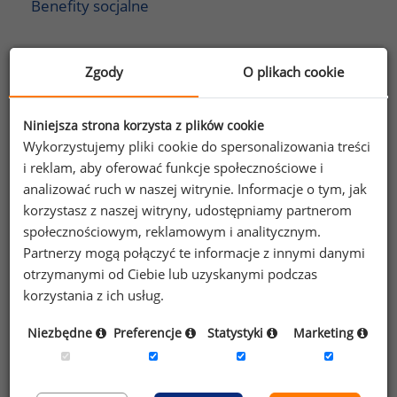
Benefity socjalne
Case study
Zgody
O plikach cookie
Benefity i świadczenia pracownicze na przykładzie różnych
zobacz więcej
firm oraz krajów. Elastyczne benefity.
Niniejsza strona korzysta z plików cookie
Wykorzystujemy pliki cookie do spersonalizowania treści
i reklam, aby oferować funkcje społecznościowe i
Trendy i praktyki
analizować ruch w naszej witrynie. Informacje o tym, jak
Benefity w różnych krajach świata. Benefity
korzystasz z naszej witryny, udostępniamy partnerom
w poszczególnych branżach i dla różnych grup
społecznościowym, reklamowym i analitycznym.
pracowików. Trendy w świadczeniach dodatkowych.
Partnerzy mogą połączyć te informacje z innymi danymi
zobacz więcej
otrzymanymi od Ciebie lub uzyskanymi podczas
korzystania z ich usług.
Satysfakcja z benefitów
Niezbędne
Preferencje
Statystyki
Marketing
Ocena świadczeń dodatkowych przez pracowników.
Badanie satysfakcji z otrzymywanych wyników. Edukacja
pracowików w zakresie dostępnych świadczeń