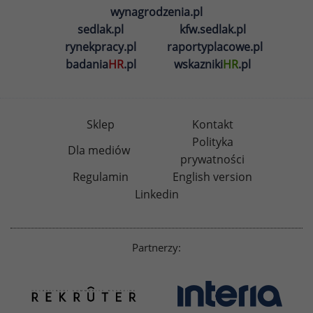
wynagrodzenia.pl
sedlak.pl
kfw.sedlak.pl
rynekpracy.pl
raportyplacowe.pl
badania
HR
.pl
wskazniki
HR
.pl
Sklep
Kontakt
Polityka
Dla mediów
prywatności
Regulamin
English version
Linkedin
Partnerzy: