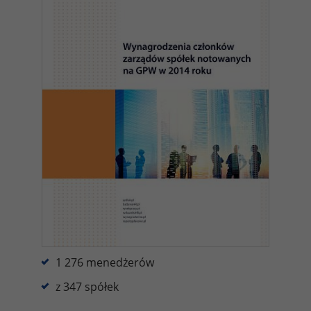
1 276 menedżerów
z 347 spółek