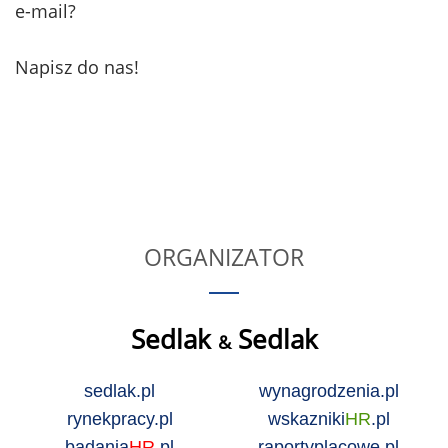
e-mail?
Napisz do nas!
ORGANIZATOR
Sedlak
Sedlak
&
sedlak.pl
wynagrodzenia.pl
rynekpracy.pl
wskazniki
HR
.pl
badania
HR
.pl
raportyplacowe.pl