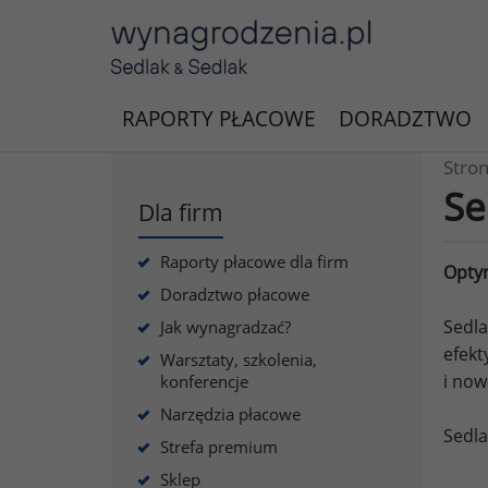
RAPORTY PŁACOWE
DORADZTWO
Stro
Se
Dla firm
Raporty płacowe dla firm
Optym
Doradztwo płacowe
Sedl
Jak wynagradzać?
efekt
Warsztaty, szkolenia,
i now
konferencje
Narzędzia płacowe
Sedl
Strefa premium
Sklep