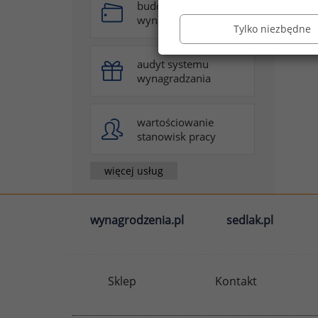
budowa systemu
wynagradzania
Tylko niezbędne
audyt systemu
wynagradzania
wartościowanie
stanowisk pracy
więcej usług
wynagrodzenia.pl
sedlak.pl
Sklep
Kontakt