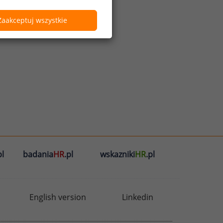
Zaakceptuj wszystkie
l
badania
HR
.pl
wskazniki
HR
.pl
English version
Linkedin