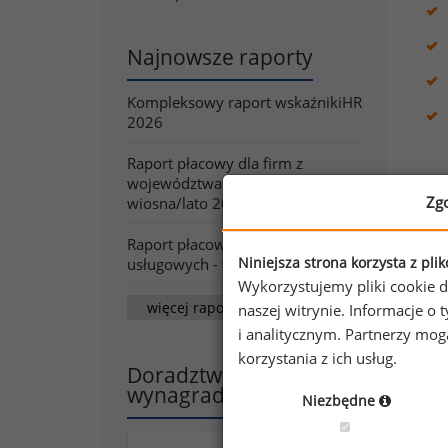
Najnowsze raporty
Kompleksowy raport wskaźnikiHR
2026
Raport płacowy dla firm z
województwa śląskiego -
Zg
wiosna/lato 2026
Raport płacowy dla firm
Niniejsza strona korzysta z pli
usługowych - wiosna/lato 2026
Wykorzystujemy pliki cookie d
więcej raportów
naszej witrynie. Informacje 
i analitycznym. Partnerzy mo
korzystania z ich usług.
Doradztwo w zakresie
wynagradzania
Niezbędne