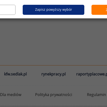
Zapisz powyższy wybór
kfw.sedlak.pl
rynekpracy.pl
raportyplacowe.p
Dla mediów
Polityka prywatności
Regulamin