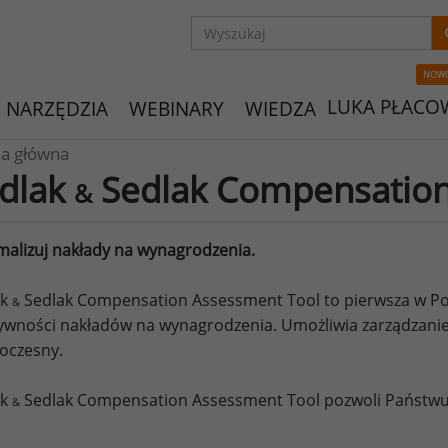
NOW
LUKA PŁACO
NARZĘDZIA
WEBINARY
WIEDZA
na główna
dlak
Sedlak Compensation
&
alizuj nakłady na wynagrodzenia.
ak
Sedlak Compensation Assessment Tool to pierwsza w Pol
&
ywności nakładów na wynagrodzenia. Umożliwia zarządzani
oczesny.
ak
Sedlak Compensation Assessment Tool pozwoli Państwu
&