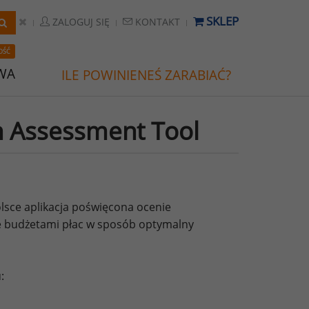
SKLEP
ZALOGUJ SIĘ
KONTAKT
OŚĆ
WA
ILE POWINIENEŚ ZARABIAĆ?
 Assessment Tool
sce aplikacja poświęcona ocenie
e budżetami płac w sposób optymalny
: