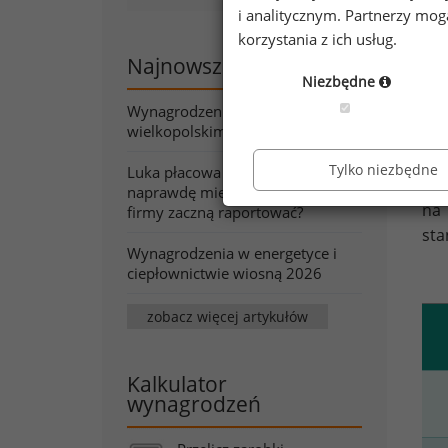
i analitycznym. Partnerzy mo
korzystania z ich usług.
Najnowsze artykuły
Niezbędne
Wynagrodzenia w województwie
wielkopolskim wiosną 2026
Tylko niezbędne
Luka płacowa pod lupą. Co
No
naprawdę mierzy wskaźnik, który
na 
firmy zaczną raportować?
sta
Wynagrodzenia w energetyce i
ciepłownictwie wiosną 2026
zobacz więcej artykułów
Kalkulator
wynagrodzeń