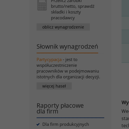
Przelicz zarobki
brutto/netto, sprawdź
składki i koszty
pracodawcy
oblicz wynagrodzenie
Słownik wynagrodzeń
Partycypacja
- jest to
współuczestniczenie
pracowników w podejmowaniu
istotnych dla organizacji decyzji.
więcej haseł
Wyn
Raporty płacowe
dla firm
Wed
sta
Dla firm produkcyjnych
tec