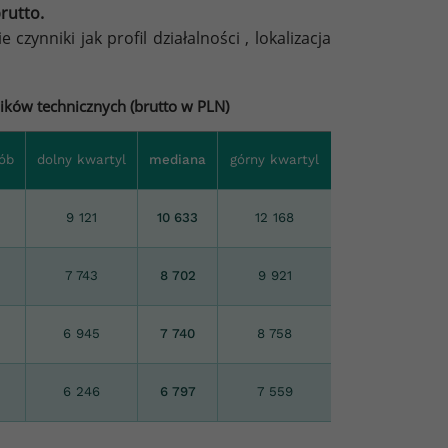
rutto.
ynniki jak profil działalności , lokalizacja
ków technicznych (brutto w PLN)
sób
dolny kwartyl
mediana
górny kwartyl
9 121
10 633
12 168
7 743
8 702
9 921
6 945
7 740
8 758
6 246
6 797
7 559