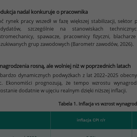
dukcja nadal konkuruje o pracownika
ć rynek pracy wszedł w fazę większej stabilizacji, sekto
ndydatów, szczególnie na stanowiskach techniczny
ktromechanicy, spawacze, pracownicy fizyczni, blacharze
zukiwanych grup zawodowych (Barometr zawodów, 2026).
agrodzenia rosną, ale wolniej niż w poprzednich latach
bardzo dynamicznych podwyżkach z lat 2022–2025 obecny 
ac. Ekonomiści prognozują, że tempo wzrostu wynagrod
ostanie dodatnie w ujęciu realnym dzięki niższej inflacji.
Tabela 1. Inflacja vs wzrost wynagr
inflacja CPI r/r