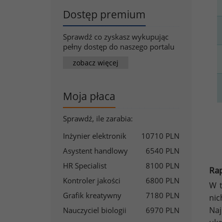
Dostęp premium
Sprawdź co zyskasz wykupując
pełny dostęp do naszego portalu
zobacz więcej
Moja płaca
Sprawdź, ile zarabia:
Inżynier elektronik
10710 PLN
Asystent handlowy
6540 PLN
HR Specialist
8100 PLN
Rap
Kontroler jakości
6800 PLN
W t
Grafik kreatywny
7180 PLN
nic
Naj
Nauczyciel biologii
6970 PLN