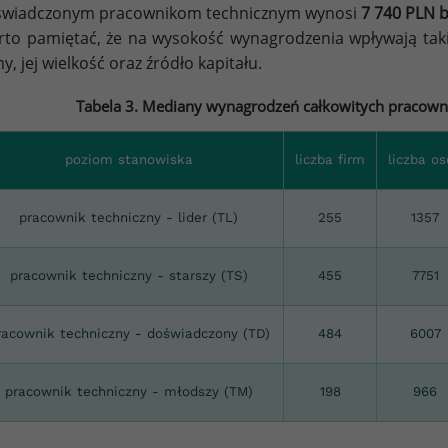
świadczonym pracownikom technicznym wynosi
7 740 PLN b
to pamiętać, że na wysokość wynagrodzenia wpływają takie cz
my, jej wielkość oraz źródło kapitału.
Tabela 3. Mediany wynagrodzeń całkowitych pracowni
poziom stanowiska
liczba firm
liczba o
pracownik techniczny - lider (TL)
255
1357
pracownik techniczny - starszy (TS)
455
7751
racownik techniczny - doświadczony (TD)
484
6007
pracownik techniczny - młodszy (TM)
198
966