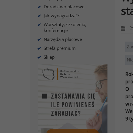
Doradztwo płacowe
st
Jak wynagradzać?
Warsztaty, szkolenia,
2
konferencje
Narzędzia płacowe
Za
Strefa premium
Sklep
Ni
Ro
pro
O 
pro
w r
Wed
9 t