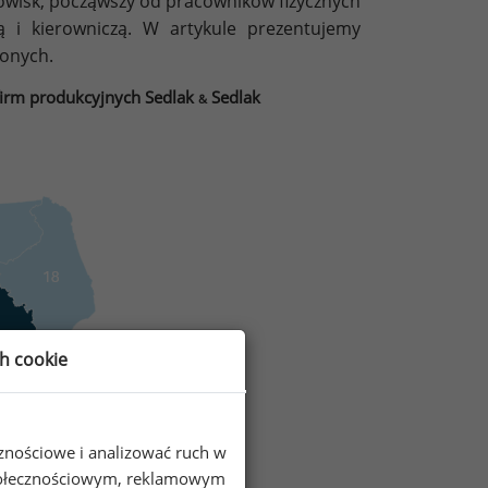
nowisk, począwszy od pracowników fizycznych
cą i kierowniczą. W artykule prezentujemy
onych.
firm produkcyjnych Sedlak
Sedlak
&
ch cookie
cznościowe i analizować ruch w
 społecznościowym, reklamowym