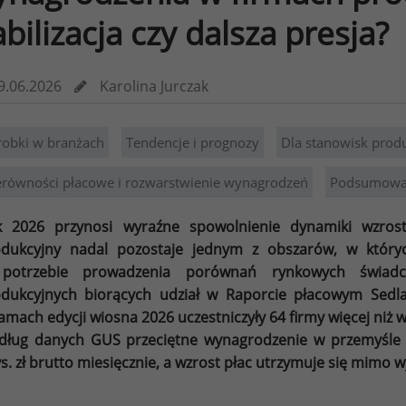
abilizacja czy dalsza presja?
9.06.2026
Karolina Jurczak
robki w branżach
Tendencje i prognozy
Dla stanowisk prod
erówności płacowe i rozwarstwienie wynagrodzeń
Podsumowan
k 2026 przynosi wyraźne spowolnienie dynamiki wzros
dukcyjny nadal pozostaje jednym z obszarów, w któryc
potrzebie prowadzenia porównań rynkowych świadcz
dukcyjnych biorących udział w Raporcie płacowym Sed
amach edycji wiosna 2026 uczestniczyły 64 firmy więcej niż w
ług danych GUS przeciętne wynagrodzenie w przemyśle 
ys. zł brutto miesięcznie, a wzrost płac utrzymuje się mimo 