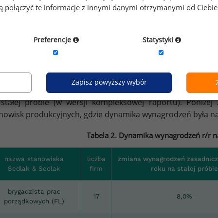
gą połączyć te informacje z innymi danymi otrzymanymi od Ciebi
Preferencje
Statystyki
Źródło: Raport płacowy Sedlak
Sedlak dla firm produ
&
Zapisz powyższy wybór
wością w naszym badaniu jest publikowanie dynamiki w
stałej próbie (w wersji kompleksowej raportu). Poniże
nowisk produkcyjnych, gdzie dynamika wynagrodzeń była na
Tabela 2. Dynamika wynagrodzeń r/r na 
nazwa stanowiska
liczba
zmiana wynagrodzeń zasadnicz
Sedlak & Sedlak
firm
roku na stałej próbie
brygadzista prac
17
8,0%
porządkowych (FL)