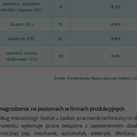
operator urządzeń
11
8,3%
obróbki cieplnej (FL)
ślusarz (FL)
15
8,6%
lakiernik (FP)
12
9,8%
operator wózka
29
9,4%
widłowego (FL)
Źródło: Kompleksowy Raport płacowy Sedlak
Se
&
agrodzenie na poziomach w firmach produkcyjnych
ług metodologii Sedlak
Sedlak pracownik techniczny to s
&
nowisku wykonuje prace związane z zapewnieniem dział
hnicznej (np. mechanik, automatyk, elektryk). Median