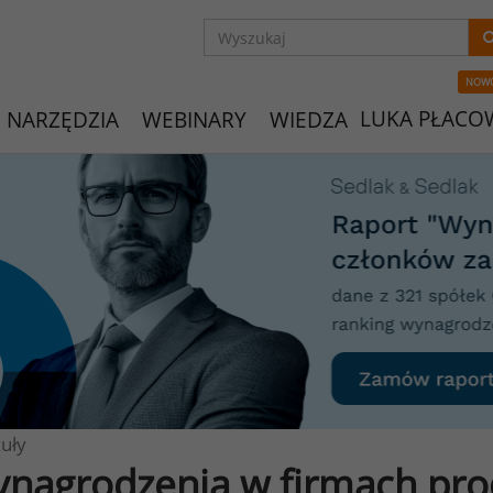
NOW
LUKA PŁACO
NARZĘDZIA
WEBINARY
WIEDZA
uły
nagrodzenia w firmach pro