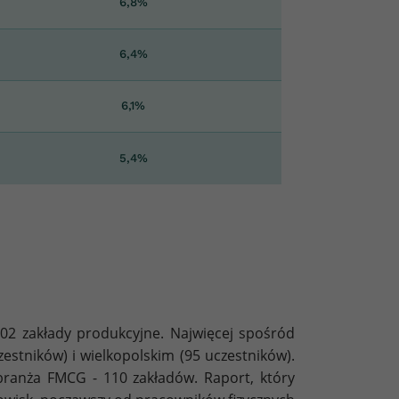
6,8%
6,4%
6,1%
5,4%
702 zakłady produkcyjne. Najwięcej spośród
stników) i wielkopolskim (95 uczestników).
branża FMCG - 110 zakładów. Raport, który