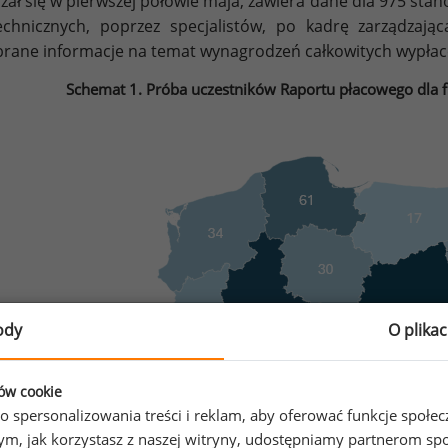
zał się w pierwszej połowie maja, zawiera dane dla 975 sta
echnicznych, poprzez specjalistów, po kadrę zarządzają
rane informacje na temat wynagrodzeń całkowitych wypłac
Schemat 1. Próba uczestników Raportu płacowego dla 
ody
O plika
ków cookie
o spersonalizowania treści i reklam, aby oferować funkcje społe
o tym, jak korzystasz z naszej witryny, udostępniamy partnerom