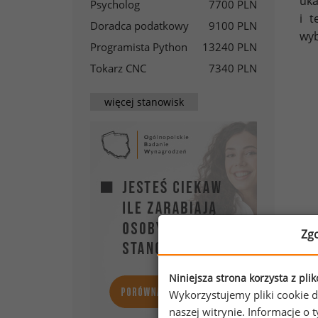
uka
Psycholog
7700 PLN
i t
Doradca podatkowy
9100 PLN
wyb
Programista Python
13240 PLN
Tokarz CNC
7340 PLN
więcej stanowisk
Zg
Niniejsza strona korzysta z pli
Wykorzystujemy pliki cookie d
naszej witrynie. Informacje 