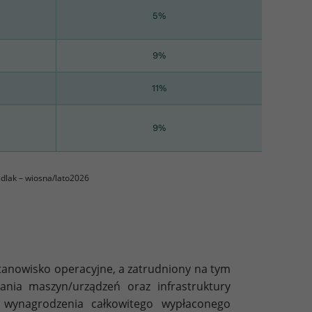
5%
9%
11%
9%
dlak – wiosna/lato2026
tanowisko operacyjne, a zatrudniony na tym
ania maszyn/urządzeń oraz infrastruktury
a wynagrodzenia całkowitego wypłaconego