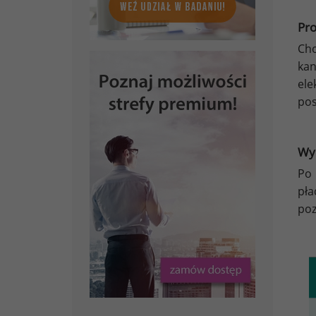
Pro
Cho
ka
ele
pos
Wyn
Po 
pł
poz