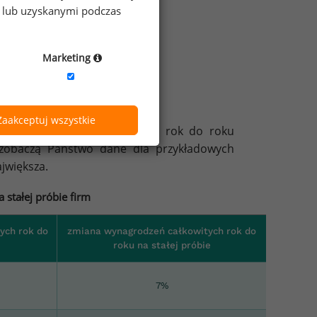
e lub uzyskanymi podczas
Marketing
kcyjnych – wiosna/lato 2026
Zaakceptuj wszystkie
ynagrodzeń na stanowiskach rok do roku
j zobaczą Państwo dane dla przykładowych
jwiększa.
stałej próbie firm
ych rok do
zmiana wynagrodzeń całkowitych rok do
roku na stałej próbie
7%