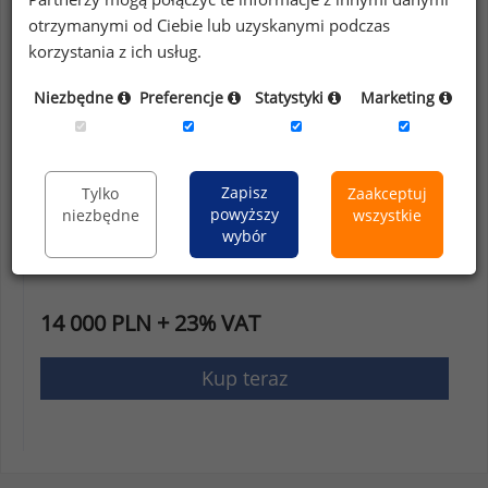
Lista uczestników
otrzymanymi od Ciebie lub uzyskanymi podczas
korzystania z ich usług.
Lista stanowisk
Niezbędne
Preferencje
Statystyki
Marketing
Próba badawcza
Oferta sprzedaży
więcej o raporcie
Zapisz
Tylko
Zaakceptuj
powyższy
niezbędne
wszystkie
wybór
14 000 PLN + 23% VAT
Kup teraz