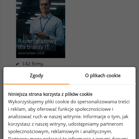
142 firmy,
20 088 pracowników,
Zgody
O plikach cookie
313 stanowisk
Niniejsza strona korzysta z plików cookie
Raport dostępny jako:
Wykorzystujemy pliki cookie do spersonalizowania treści
Platforma online / Excel / PDF
i reklam, aby oferować funkcje społecznościowe i
analizować ruch w naszej witrynie. Informacje o tym, jak
Podsumowanie raportu
korzystasz z naszej witryny, udostępniamy partnerom
Wersja demo, w tym:
społecznościowym, reklamowym i analitycznym.
Partnerzy mogą połączyć te informacje z innymi danymi