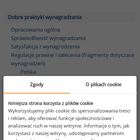
Dobre praktyki wynagradzania
Opracowania ogólne
Sprawiedliwość wynagradzania
Satysfakcja z wynagrodzenia
Regulacje prawne i zalecenia (fragmenty dotyczace
wynagrodzeń)
Polska
Dyrektywa o transparentności wynagrodzeń
Zgody
O plikach cookie
Organizacje międzynarodowe
Regulacje dotyczące wynagrodzeń
Niniejsza strona korzysta z plików cookie
menedżerów
Wykorzystujemy pliki cookie do spersonalizowania treści
i reklam, aby oferować funkcje społecznościowe i
analizować ruch w naszej witrynie. Informacje o tym, jak
Benefity
korzystasz z naszej witryny, udostępniamy partnerom
ABC benefitów