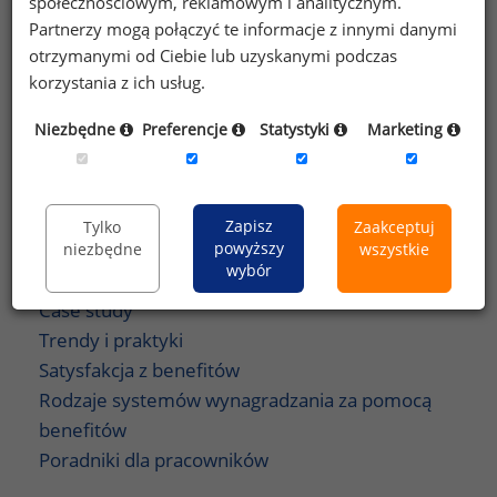
społecznościowym, reklamowym i analitycznym.
Rodzaje benefitów
Partnerzy mogą połączyć te informacje z innymi danymi
otrzymanymi od Ciebie lub uzyskanymi podczas
Wellness/wellbeing
korzystania z ich usług.
Ubezpieczenia
Swoboda organizacji pracy
Niezbędne
Preferencje
Statystyki
Marketing
Plany i programy emerytalne
Opieka medyczna
Inne benefity
Zapisz
Tylko
Zaakceptuj
Bony, kupony i kart przedpłacone
powyższy
niezbędne
wszystkie
Benefity socjalne
wybór
Case study
Trendy i praktyki
Satysfakcja z benefitów
Rodzaje systemów wynagradzania za pomocą
benefitów
Poradniki dla pracowników