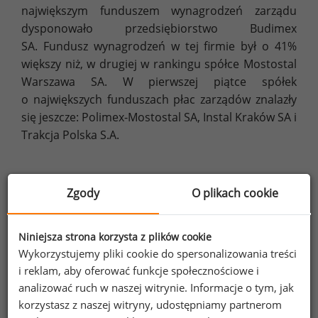
największym funduszem wynagrodzeń zarządu
dysponowało przedsiębiorstwo Budimex
SA. Fundusz wynagrodzeń w tej firmie był o 41%
większy niż, w drugiej w rankingu spółce Mostostal
Warszawa SA. W pierwszej piątce spółek
o największych funduszach płac zarządów znalazły
się jeszcze: Polimex-Mostostal SA, Instal Kraków SA i
Trakcja Polska S.A.
Tabela 4. Ranking wynagrodzeń najlepiej opłacanych
Zgody
O plikach cookie
prezesów spółek budowlanych*
fundusz wynagrodzeń
Niniejsza strona korzysta z plików cookie
Wykorzystujemy pliki cookie do spersonalizowania treści
Budimex SA
10 189 480
i reklam, aby oferować funkcje społecznościowe i
Mostostal Warszawa SA
7 235 000
analizować ruch w naszej witrynie. Informacje o tym, jak
korzystasz z naszej witryny, udostępniamy partnerom
Polimex-Mostostal SA
4 929 000