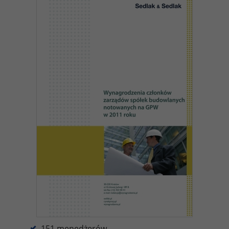
151 menedżerów