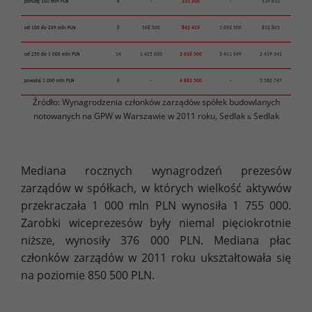
poniżej 100 mln PLN
6
-
333 500
-
539 833
od 100 do 249 mln PLN
8
568 500
842 419
1 092 500
812 805
od 250 do 1 000 mln PLN
14
1 425 000
2 016 500
3 411 649
2 419 341
powyżej 1 000 mln PLN
6
-
4 663 500
-
5 560 747
Źródło: Wynagrodzenia członków zarządów spółek budowlanych
notowanych na GPW w Warszawie w 2011 roku, Sedlak
Sedlak
&
Mediana rocznych wynagrodzeń prezesów
zarządów w spółkach, w których wielkość aktywów
przekraczała 1 000 mln PLN wynosiła 1 755 000.
Zarobki wiceprezesów były niemal pięciokrotnie
niższe, wynosiły 376 000 PLN. Mediana płac
członków zarządów w 2011 roku ukształtowała się
na poziomie 850 500 PLN.