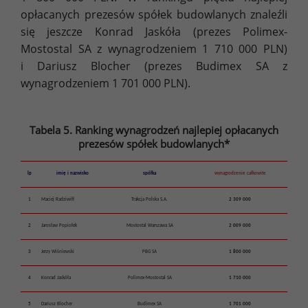
opłacanych prezesów spółek budowlanych znaleźli
się jeszcze Konrad Jaskóła (prezes Polimex-
Mostostal SA z wynagrodzeniem 1 710 000 PLN)
i Dariusz Blocher (prezes Budimex SA z
wynagrodzeniem 1 701 000 PLN).
Tabela 5. Ranking wynagrodzeń najlepiej opłacanych
prezesów spółek budowlanych*
lp
imię i nazwisko
spółka
wynagrodzenie całkowite
1
Maciej Radziwiłł
Trakcja Polska S.A.
2 309 000
2
Jarosław Popiołek
Mostostal Warszawa SA
2 009 000
3
Jerzy Wiśniewski
PBG SA
1 800 000
4
Konrad Jaskóła
Polimex-Mostostal SA
1 710 000
5
Dariusz Blocher
Budimex SA
1 701 000