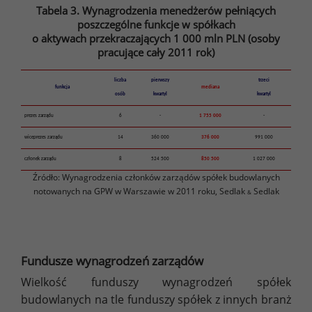
Tabela 3. Wynagrodzenia menedżerów pełniących
poszczególne funkcje w spółkach
o aktywach przekraczających 1 000 mln PLN (osoby
pracujące cały 2011 rok)
liczba
pierwszy
trzeci
funkcja
mediana
osób
kwartyl
kwartyl
prezes zarządu
6
-
1 755 000
-
wiceprezes zarządu
14
360 000
376 000
991 000
członek zarządu
8
524 500
850 500
1 027 000
Źródło: Wynagrodzenia członków zarządów spółek budowlanych
notowanych na GPW w Warszawie w 2011 roku, Sedlak
Sedlak
&
Fundusze wynagrodzeń zarządów
Wielkość funduszy wynagrodzeń spółek
budowlanych na tle funduszy spółek z innych branż