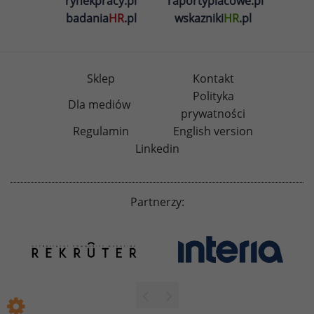
rynekpracy.pl
raportyplacowe.pl
badania
HR
.pl
wskazniki
HR
.pl
Sklep
Kontakt
Polityka
Dla mediów
prywatności
Regulamin
English version
Linkedin
Partnerzy: