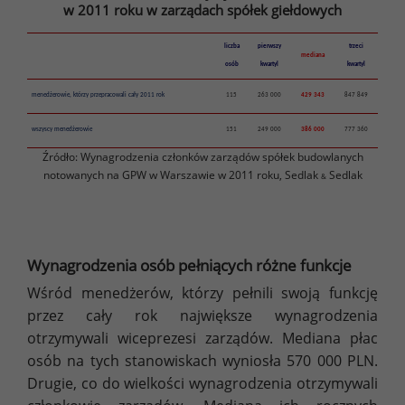
w 2011 roku w zarządach spółek giełdowych
liczba
pierwszy
trzeci
mediana
osób
kwartyl
kwartyl
menedżerowie, którzy przepracowali cały 2011 rok
115
263 000
429 343
847 849
wszyscy menedżerowie
151
249 000
386 000
777 360
Źródło: Wynagrodzenia członków zarządów spółek budowlanych
notowanych na GPW w Warszawie w 2011 roku, Sedlak
Sedlak
&
Wynagrodzenia osób pełniących różne funkcje
Wśród menedżerów, którzy pełnili swoją funkcję
przez cały rok największe wynagrodzenia
otrzymywali wiceprezesi zarządów. Mediana płac
osób na tych stanowiskach wyniosła 570 000 PLN.
Drugie, co do wielkości wynagrodzenia otrzymywali