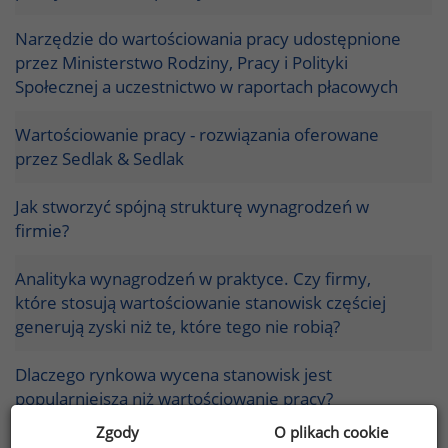
Narzędzie do wartościowania pracy udostępnione
przez Ministerstwo Rodziny, Pracy i Polityki
Społecznej a uczestnictwo w raportach płacowych
Wartościowanie pracy - rozwiązania oferowane
przez Sedlak & Sedlak
Jak stworzyć spójną strukturę wynagrodzeń w
firmie?
Analityka wynagrodzeń w praktyce. Czy firmy,
które stosują wartościowanie stanowisk częściej
generują zyski niż te, które tego nie robią?
Dlaczego rynkowa wycena stanowisk jest
popularniejsza niż wartościowanie pracy?
Zgody
O plikach cookie
Jak przygotować firmę do wartościowania