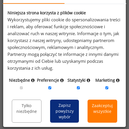
stanowisk pracy?
Niniejsza strona korzysta z plików cookie
Wykorzystujemy pliki cookie do spersonalizowania treści
Błędy przy wartościowaniu stanowisk pracy
i reklam, aby oferować funkcje społecznościowe i
analizować ruch w naszej witrynie. Informacje o tym, jak
Analiza regresji w wartościowaniu stanowisk pracy
korzystasz z naszej witryny, udostępniamy partnerom
społecznościowym, reklamowym i analitycznym.
Wartościowanie stanowisk wolne od dyskryminacji
Partnerzy mogą połączyć te informacje z innymi danymi
płciowej
otrzymanymi od Ciebie lub uzyskanymi podczas
korzystania z ich usług.
Jak znaleźć odpowiedź na pytanie ile należy płacić
pracownikom?
Niezbędne
Preferencje
Statystyki
Marketing
Wynagradzanie a pomiar pracy. Zdefiniowanie
problemu
Zapisz
Tylko
Zaakceptuj
Wartościowanie pracy oraz ocena pracowników w
powyższy
niezbędne
wszystkie
polskich przedsiębiorstwach. Wyniki badań
wybór