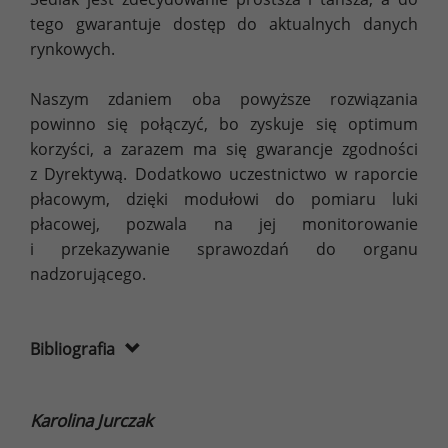
tego gwarantuje dostęp do aktualnych danych
rynkowych.
Naszym zdaniem oba powyższe rozwiązania
powinno się połączyć, bo zyskuje się optimum
korzyści, a zarazem ma się gwarancje zgodności
z Dyrektywą. Dodatkowo uczestnictwo w raporcie
płacowym, dzięki modułowi do pomiaru luki
płacowej, pozwala na jej monitorowanie
i przekazywanie sprawozdań do organu
nadzorującego.
Bibliografia
Dyrektywa Parlamentu Europejskiego i Rady
(UE) 2023/970
Karolina Jurczak
Promoting Equity: Gender Neutral Job