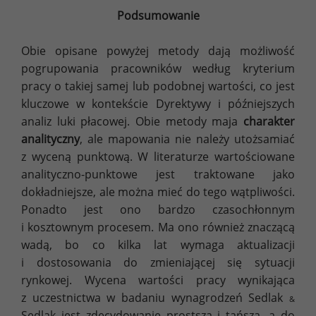
Podsumowanie
Obie opisane powyżej metody dają możliwość
pogrupowania pracowników według kryterium
pracy o takiej samej lub podobnej wartości, co jest
kluczowe w kontekście Dyrektywy i późniejszych
analiz luki płacowej. Obie metody maja
charakter
analityczny
, ale mapowania nie należy utożsamiać
z wyceną punktową. W literaturze wartościowane
analityczno-punktowe jest traktowane jako
dokładniejsze, ale można mieć do tego wątpliwości.
Ponadto jest ono bardzo czasochłonnym
i kosztownym procesem. Ma ono również znaczącą
wadą, bo co kilka lat wymaga aktualizacji
i dostosowania do zmieniającej się sytuacji
rynkowej. Wycena wartości pracy wynikająca
z uczestnictwa w badaniu wynagrodzeń Sedlak
&
Sedlak jest zdecydowanie prostsza i tańsza, a do