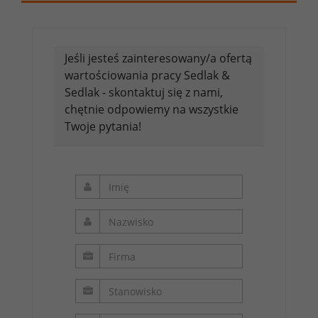
Evaluation for Equal Pay: a Step-by-step
Guide
Jeśli jesteś zainteresowany/a ofertą
wartościowania pracy Sedlak &
Sedlak - skontaktuj się z nami,
Dyrektywa 2023/970 -
chętnie odpowiemy na wszystkie
przejrzystość wynagrodzeń
Twoje pytania!
Raportyplacowe.pl
Compensation Programs &
Practices
WorldatWork Handbook of
Total Rewards