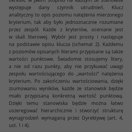
określić w jakim stopniu na każdym ze stanowisk
występuje dany czynnik utrudnień. Klucz
analityczny to opis poziomu natężenia mierzonego
kryterium, tak aby było jednoznacznie rozumiane
przez zespół. Każde z kryteriów, oceniane jest
w skali literowej. Wybór jest prosty i następuje
na podstawie opisu klucza (schemat 2). Każdemu
z poziomów opisanych literami przypisane są także
wartości punktowe. Świadomie stosujemy litery,
a nie od razu punkty, aby nie przykuwać uwagi
zespołu wartościującego do „wartości” natężenia
kryterium. Po zakończeniu wartościowania, dzięki
zsumowaniu wyników, każde ze stanowisk będzie
miało przypisaną konkretną wartość punktową.
Dzięki temu stanowiska będzie można łatwo
uszeregować hierarchicznie i stworzyć strukturę
wynagrodzeń wymaganą przez Dyrektywę (art. 4,
ust. 1 i 4).