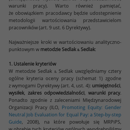
warunki pracy). Warto również pamiętać,
że obowiązkiem pracodawcy będzie udostępnienie
metodologii wartościowania przedstawicielom
pracowników (art. 9 ust. 6 Dyrektywy).
Najważniejsze kroki w wartościowaniu analityczno-
punktowym w
metodzie Sedlak
Sedlak
:
&
1. Ustalenie kryteriów
W metodzie Sedlak
Sedlak uwzględniamy cztery
&
ogólne kryteria oceny pracy (schemat 1) zgodne
z wymogami Dyrektywy (art. 4, ust. 4):
umiejętności
,
wysiłek
,
zakres odpowiedzialności
,
warunki pracy
.
Ponadto zgodnie z zaleceniami Międzynarodowej
Organizacji Pracy (ILO,
Promoting Equity: Gender
Neutral Job Evaluation for Equal Pay: a Step-by-step
Guide
, 2008), na które powołuje się MRPiPS,
w obrębie tych kryteriów ogólnych wyodrębniliśmy