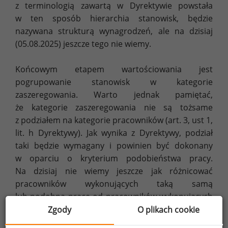
z terminologią zawartą w Dyrektywie powstała
w ten sposób hierarchia stanowisk, będzie
nazywana strukturą wynagrodzeń, ale na dzisiaj
(05.08.2025) jeszcze tego nie wiemy.
Końcowym etapem wartościowania jest
pogrupowanie stanowisk w kategorie
zaszeregowania. Warto jednak pamiętać,
że kategorie zaszeregowania nie są tożsame
z podziałem na kategorie pracowników (art. 3, ust 1,
lit. h Dyrektywy). Jak wynika z Dyrektywy, podział
taki będzie wymagany i powinien być dokonany
w oparciu o kryterium podobieństwa pracy.
Na dzisiaj nie wiemy jeszcze jak różnicować
pracowników wykonujących taką samą
lub podobną pracę od pracowników wykonujących
inną (niepodobną) pracę. Ponieważ wyniki
Zgody
O plikach cookie
wartościowania nie zawsze dostarczą