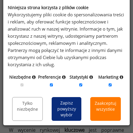
jednoznacznej odpowiedzi warto w tym zakresie
Niniejsza strona korzysta z plików cookie
poczekać na wytyczne MRPiPS.
Wykorzystujemy pliki cookie do spersonalizowania treści
i reklam, aby oferować funkcje społecznościowe i
METODA WYCENY RYNKOWEJ
analizować ruch w naszej witrynie. Informacje o tym, jak
korzystasz z naszej witryny, udostępniamy partnerom
Jak wspomniano na wstępie, drugim popularnym
społecznościowym, reklamowym i analitycznym.
podejściem do oceny wartości pracy jest metoda
Partnerzy mogą połączyć te informacje z innymi danymi
wyceny rynkowej (WorldatWork Handbook of Total
otrzymanymi od Ciebie lub uzyskanymi podczas
Rewards, 2021). W Sedlak
Sedlak wycena wartości
korzystania z ich usług.
&
stanowisk następuje w procesie uczestnictwa
Niezbędne
Preferencje
Statystyki
Marketing
w raporcie płacowym (
raportyplacowe.pl
). Zaletą
metodyki Sedlak
Sedlak jest to, że
indywidualnie
&
mapujemy stanowiska poszczególnych
pracowników
, dzięki czemu unikamy sytuacji, gdzie
Zapisz
Tylko
Zaakceptuj
na stanowisku o tej samej nazwie pracownicy
powyższy
niezbędne
wszystkie
wybór
wykonują pracę o różnej wartości.
W wycenie rynkowej
kluczowe
jest poprawne