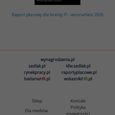
Raport płacowy dla branży IT - wiosna/lato 2026
wynagrodzenia.pl
sedlak.pl
kfw.sedlak.pl
rynekpracy.pl
raportyplacowe.pl
badania
HR
.pl
wskazniki
HR
.pl
Sklep
Kontakt
Polityka
Dla mediów
prywatności