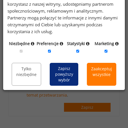
korzystasz z naszej witryny, udostępniamy partnerom
społecznościowym, reklamowym i analitycznym.
Partnerzy mogą połączyć te informacje z innymi danymi
otrzymanymi od Ciebie lub uzyskanymi podczas
Wyrażam zgodę na przetwarzanie moich
korzystania z ich usług.
danych osobowych zawartych w
formularzu przez Sedlak
Sedlak sp. z o.o.
&
Niezbędne
Preferencje
Statystyki
Marketing
sp. k. w celu otrzymywania bezpłatnego
newsletter’a portalu wynagrodzenia.pl.
Wyrażam zgodę na przesyłanie na podany
Zapisz
Tylko
Zaakceptuj
adres e-mail ofert handlowych oraz
powyższy
niezbędne
wszystkie
informacji marketingowych. Oświadczam,
wybór
że zapoznałem się z treścią
informacji na
temat przetwarzania
.
Zapisz