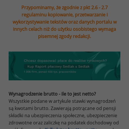
Przypominamy, że zgodnie z pkt 2.6 - 2.7
regulaminu kopiowanie, przetwarzanie i
wykorzystywanie tekstów oraz danych portalu w
innych celach niż do użytku osobistego wymaga
pisemnej zgody redakcji.
Wynagrodzenie brutto - ile to jest netto?
Wszystkie podane w artykule stawki wynagrodzeń
są kwotami brutto. Zawierają potrącane od pensji
składki na ubezpieczenia społeczne, ubezpieczenie
zdrowotne oraz zaliczkę na podatek dochodowy od