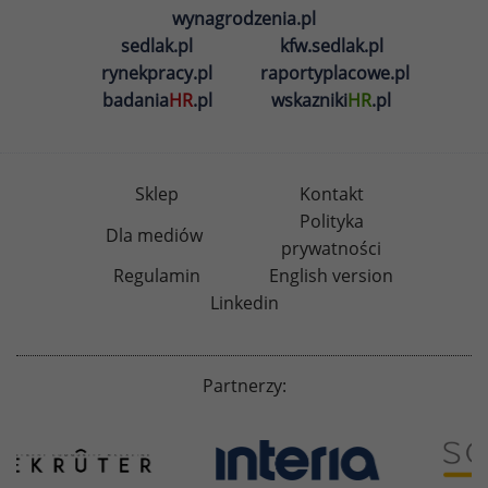
wynagrodzenia.pl
sedlak.pl
kfw.sedlak.pl
rynekpracy.pl
raportyplacowe.pl
badania
HR
.pl
wskazniki
HR
.pl
Sklep
Kontakt
Polityka
Dla mediów
prywatności
Regulamin
English version
Linkedin
Partnerzy: