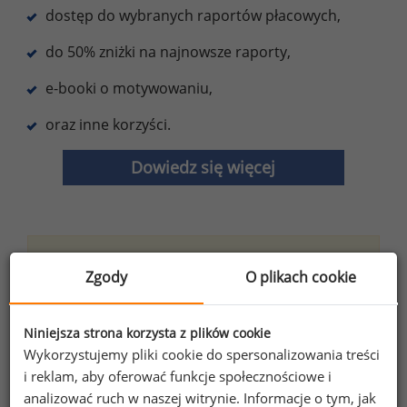
dostęp do wybranych raportów płacowych,
do 50% zniżki na najnowsze raporty,
e-booki o motywowaniu,
oraz inne korzyści.
Dowiedz się więcej
Wybierz opcję dostosowana do Twoich
Zgody
O plikach cookie
potrzeb!
Przetestuj strefę premium.
Niniejsza strona korzysta z plików cookie
Chcesz na bieżąco śledzić najnowsze informacje o
Wykorzystujemy pliki cookie do spersonalizowania treści
wynagrodzeniach?
i reklam, aby oferować funkcje społecznościowe i
Zapisz się do newslettera!
analizować ruch w naszej witrynie. Informacje o tym, jak