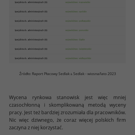
Specjalista ds. administracyjnych (SS)
województwo: mazowieckie
Specjalista ds. administracyjnych (SS)
województwo: opolskie
Specjalista ds. administracyjnych (SS)
województwo: podkarpackie
Specjalista ds. administracyjnych (SS)
województwo: pomorskie
Specjalista ds. administracyjnych (SS)
województwo: śląskie
Specjalista ds. administracyjnych (SS)
województwo: świętokrzyskie
Specjalista ds. administracyjnych (SS)
województwo: wielkopolskie
Źródło: Raport Płacowy Sedlak
Sedlak - wiosna/lato 2023
&
Wycena rynkowa stanowisk jest więc mniej
czasochłonną i skomplikowaną metodą wyceny
pracy. Jest też bardziej zrozumiała dla pracowników.
Nic więc dziwnego, że coraz więcej polskich firm
zaczyna z niej korzystać.