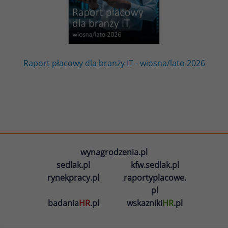
Raport płacowy dla branży IT - wiosna/lato 2026
wynagrodzenia.pl
sedlak.pl
kfw.sedlak.pl
rynekpracy.pl
raportyplacowe.
pl
badania
HR
.pl
wskazniki
HR
.pl