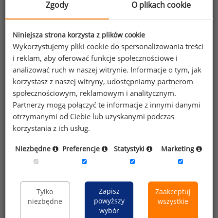
Ponadto należy umiejętnie korzystać z danych.
Zgody
O plikach cookie
Stawki mogą się różnić nawet dla tego samego
stanowiska w tej samej lokalizacji. Przykładowo
Niniejsza strona korzysta z plików cookie
porównajmy stanowisko specjalisty
Wykorzystujemy pliki cookie do spersonalizowania treści
ds. administracyjnych w małej firmie rodzinnej
i reklam, aby oferować funkcje społecznościowe i
ze specjalistą ds. administracyjnych w dużej
analizować ruch w naszej witrynie. Informacje o tym, jak
korporacji. Nazwa stanowiska jest taka sama,
korzystasz z naszej witryny, udostępniamy partnerom
jednak obowiązki i złożoność pracy są różne,
społecznościowym, reklamowym i analitycznym.
podobnie jak wymagania edukacyjne. Wynika
Partnerzy mogą połączyć te informacje z innymi danymi
z tego, że wynagrodzenie podstawowe również
otrzymanymi od Ciebie lub uzyskanymi podczas
w przypadku tego samego stanowiska w tej samej
korzystania z ich usług.
lokalizacji różniłoby się. Mała rodzinna firma
najczęściej nie będzie w stanie konkurować
Niezbędne
Preferencje
Statystyki
Marketing
stawkami płac z dużą korporacją. Dlatego należy
brać pod uwagę całą różnorodność czynników
wpływających na płace na danym stanowisku.
Zapisz
Tylko
Zaakceptuj
powyższy
niezbędne
wszystkie
Tabela 2. Przykładowe kryteria, które różnicują
wybór
wynagrodzenia na stanowisku starszego specjalisty