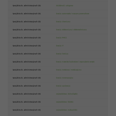
Specjalista ds. administracyjnych (SS)
działalność: usługowa
Specjalista ds. administracyjnych (SS)
branża: automatyka i maszyny przemysłowe
Specjalista ds. administracyjnych (SS)
branża: chemiczna
Specjalista ds. administracyjnych (SS)
branża: elektroniczna i elektrotechniczna
Specjalista ds. administracyjnych (SS)
branża: FMCG
Specjalista ds. administracyjnych (SS)
branża: IT
Specjalista ds. administracyjnych (SS)
branża: lotnicza
Specjalista ds. administracyjnych (SS)
branża: materiały budowlane i wyposażenie wnętrz
Specjalista ds. administracyjnych (SS)
branża: metalowa i metalurgiczna
Specjalista ds. administracyjnych (SS)
branża: motoryzacyjna
Specjalista ds. administracyjnych (SS)
branża: spożywcza
Specjalista ds. administracyjnych (SS)
województwo: dolnośląskie
Specjalista ds. administracyjnych (SS)
województwo: łódzkie
Specjalista ds. administracyjnych (SS)
województwo: małopolskie