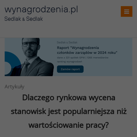
T
o
g
g
l
e
n
a
v
i
Artykuły
g
Dlaczego rynkowa wycena
a
t
stanowisk jest popularniejsza niż
i
o
wartościowanie pracy?
n