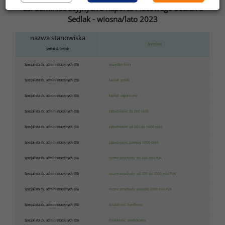
ds. administracyjnych z Raportu Płacowego Sedlak
&
Sedlak - wiosna/lato 2023
nazwa stanowiska
kryterium
Sedlak
&
Sedlak
Specjalista ds. administracyjnych (SS)
wszystkie firmy
Specjalista ds. administracyjnych (SS)
kapitał: polski
Specjalista ds. administracyjnych (SS)
kapitał: zagraniczny
Specjalista ds. administracyjnych (SS)
zatrudnienie: do 200 osób
Specjalista ds. administracyjnych (SS)
zatrudnienie: od 201 do 1000 osób
Specjalista ds. administracyjnych (SS)
zatrudnienie: powyżej 1000 osób
Specjalista ds. administracyjnych (SS)
roczne przychody: do 100 mln PLN
Specjalista ds. administracyjnych (SS)
roczne przychody: od 100 do 1000 mln PLN
Specjalista ds. administracyjnych (SS)
roczne przychody: powyżej 1000 mln PLN
Specjalista ds. administracyjnych (SS)
działalność: handlowa
Specjalista ds. administracyjnych (SS)
działalność: produkcyjna