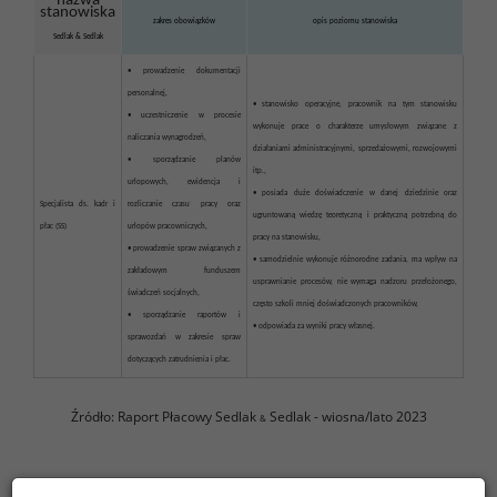
nazwa
stanowiska
zakres obowiązków
opis poziomu stanowiska
Sedlak
&
Sedlak
• prowadzenie dokumentacji
personalnej,
• stanowisko operacyjne, pracownik na tym stanowisku
• uczestniczenie w procesie
wykonuje prace o charakterze umysłowym związane z
naliczania wynagrodzeń,
działaniami administracyjnymi, sprzedażowymi, rozwojowymi
• sporządzanie planów
itp.,
urlopowych, ewidencja i
• posiada duże doświadczenie w danej dziedzinie oraz
Specjalista ds. kadr i
rozliczanie czasu pracy oraz
ugruntowaną wiedzę teoretyczną i praktyczną potrzebną do
płac (SS)
urlopów pracowniczych,
pracy na stanowisku,
• prowadzenie spraw związanych z
• samodzielnie wykonuje różnorodne zadania, ma wpływ na
zakładowym funduszem
usprawnianie procesów, nie wymaga nadzoru przełożonego,
świadczeń socjalnych,
często szkoli mniej doświadczonych pracowników,
• sporządzanie raportów i
• odpowiada za wyniki pracy własnej.
sprawozdań w zakresie spraw
dotyczących zatrudnienia i płac.
Źródło: Raport Płacowy Sedlak
Sedlak - wiosna/lato 2023
&