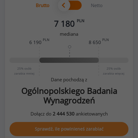
Brutto
Netto
PLN
7 180
mediana
PLN
PLN
6 190
8 650
25%
osób
25%
osób
zarabia mniej
zarabia więcej
Dane pochodzą z
Ogólnopolskiego Badania
Wynagrodzeń
Dołącz do
2 444 530
ankietowanych
Sprawdź, ile powinieneś zarabiać