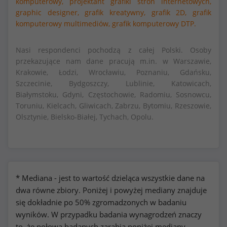
komputerowy,
projektant grafiki stron internetowych,
graphic designer,
grafik kreatywny,
grafik 2D,
grafik
komputerowy multimediów,
grafik komputerowy DTP.
Nasi respondenci pochodzą z całej Polski. Osoby
przekazujące nam dane pracują m.in. w Warszawie,
Krakowie, Łodzi, Wrocławiu, Poznaniu, Gdańsku,
Szczecinie, Bydgoszczy, Lublinie, Katowicach,
Białymstoku, Gdyni, Częstochowie, Radomiu, Sosnowcu,
Toruniu, Kielcach, Gliwicach, Zabrzu, Bytomiu, Rzeszowie,
Olsztynie, Bielsko-Białej, Tychach, Opolu.
* Mediana - jest to wartość dzieląca wszystkie dane na
dwa równe zbiory. Poniżej i powyżej mediany znajduje
się dokładnie po 50% zgromadzonych w badaniu
wyników. W przypadku badania wynagrodzeń znaczy
to, że połowa badanych zarabia poniżej mediany