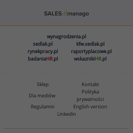
wynagrodzenia.pl
sedlak.pl
kfw.sedlak.pl
rynekpracy.pl
raportyplacowe.pl
badania
HR
.pl
wskazniki
HR
.pl
Sklep
Kontakt
Polityka
Dla mediów
prywatności
Regulamin
English version
Linkedin