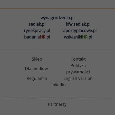
wynagrodzenia.pl
sedlak.pl
kfw.sedlak.pl
rynekpracy.pl
raportyplacowe.pl
badania
HR
.pl
wskazniki
HR
.pl
Sklep
Kontakt
Polityka
Dla mediów
prywatności
Regulamin
English version
Linkedin
Partnerzy: