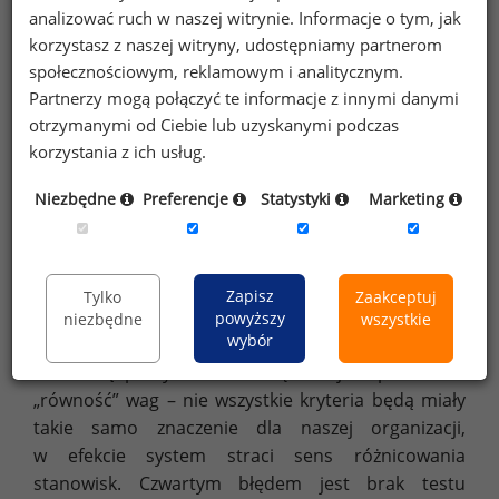
nieprawidłowo ustawione wagi.
analizować ruch w naszej witrynie. Informacje o tym, jak
korzystasz z naszej witryny, udostępniamy partnerom
Podsumowanie
społecznościowym, reklamowym i analitycznym.
Największym błędem firm przy projektowaniu
Partnerzy mogą połączyć te informacje z innymi danymi
wag jest szukanie „benchmarku wag” – skupianiu
otrzymanymi od Ciebie lub uzyskanymi podczas
się na tym, jakie wagi kryteriów stosują inne firmy.
korzystania z ich usług.
Oczywiście może to stanowić punkt wyjścia,
Niezbędne
Preferencje
Statystyki
Marketing
ale niezbędne jest zadanie sobie pytania - jakie
kompetencje chcemy w naszej organizacji
wynagradzać? Drugim częstym błędem jest
przecenianie „twardych” kryteriów (np.
Zapisz
Tylko
Zaakceptuj
wykształcenie, doświadczenie), które są proste
powyższy
niezbędne
wszystkie
wybór
do opisania, ale nie zawsze związane z realną
wartością pracy. Trzecim błędem jest przesadna
„równość” wag – nie wszystkie kryteria będą miały
takie samo znaczenie dla naszej organizacji,
w efekcie system straci sens różnicowania
stanowisk. Czwartym błędem jest brak testu