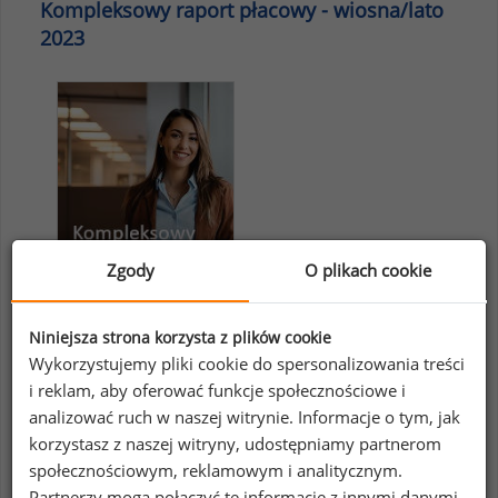
Kompleksowy raport płacowy - wiosna/lato
2023
Zgody
O plikach cookie
Niniejsza strona korzysta z plików cookie
816 firm,
Wykorzystujemy pliki cookie do spersonalizowania treści
ponad 316 tys. pracowników,
i reklam, aby oferować funkcje społecznościowe i
analizować ruch w naszej witrynie. Informacje o tym, jak
383 stanowisk (906 w podziale na poziomy).
korzystasz z naszej witryny, udostępniamy partnerom
społecznościowym, reklamowym i analitycznym.
Raport dostępny jako:
Partnerzy mogą połączyć te informacje z innymi danymi