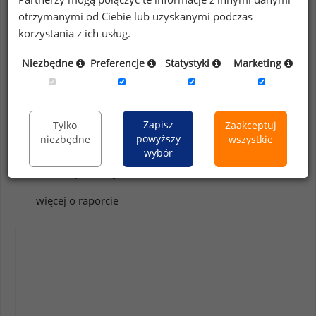
PLATFORMA ONLINE/EXCEL
otrzymanymi od Ciebie lub uzyskanymi podczas
Podsumowanie raportu
korzystania z ich usług.
Wersja demo, w tym:
Niezbędne
Preferencje
Statystyki
Marketing
Lista uczestników
Lista stanowisk
Zapisz
Tylko
Zaakceptuj
powyższy
niezbędne
wszystkie
Próba badawcza
wybór
Oferta sprzedaży
więcej o raporcie