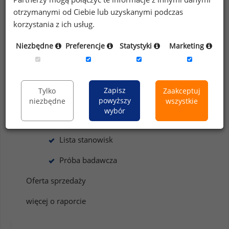
128 firm,
otrzymanymi od Ciebie lub uzyskanymi podczas
korzystania z ich usług.
27 443 pracowników,
333 stanowiska
Niezbędne
Preferencje
Statystyki
Marketing
Raport dostępny jako:
Platforma online / Excel / PDF
Zapisz
Tylko
Zaakceptuj
Wersja demo, w tym:
powyższy
niezbędne
wszystkie
wybór
Lista uczestników
Lista stanowisk
Próba badawcza
Oferta sprzedaży
więcej o raporcie