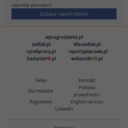
raportów płacowych
Zobacz raport demo
wynagrodzenia.pl
sedlak.pl
kfw.sedlak.pl
rynekpracy.pl
raportyplacowe.pl
badania
HR
.pl
wskazniki
HR
.pl
Sklep
Kontakt
Polityka
Dla mediów
prywatności
Regulamin
English version
Linkedin
Partnerzy: