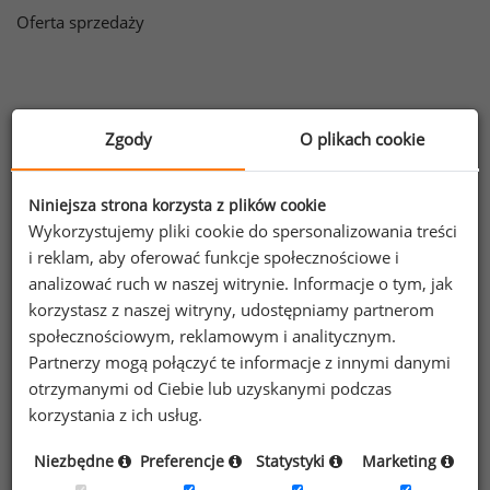
Oferta sprzedaży
Zgody
O plikach cookie
Informacje o raporcie
Niniejsza strona korzysta z plików cookie
Ogólna charakterystyka raportu
Wykorzystujemy pliki cookie do spersonalizowania treści
i reklam, aby oferować funkcje społecznościowe i
Informacje zawarte w raporcie
analizować ruch w naszej witrynie. Informacje o tym, jak
Analiza comparatio
korzystasz z naszej witryny, udostępniamy partnerom
społecznościowym, reklamowym i analitycznym.
Niższa cena dla uczestników badania
Partnerzy mogą połączyć te informacje z innymi danymi
otrzymanymi od Ciebie lub uzyskanymi podczas
Raport płacowy dla firm doradczych
korzystania z ich usług.
Warunki korzystania z Raportu Płacowego
Niezbędne
Preferencje
Statystyki
Marketing