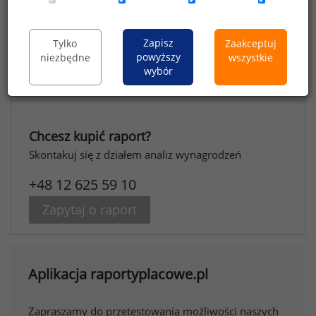
Raport posiada nowszą wersję:
Zapisz
Tylko
Zaakceptuj
powyższy
niezbędne
wszystkie
Raport płacowy dla firm produkcyjnych - wiosna/lato
wybór
2026
Chcesz kupić raport?
Skontakuj się z działem analiz wynagrodzeń
+48 12 625 59 10
Zapytaj o raport
Aplikacja raportyplacowe.pl
Zapraszamy do przetestowania możliwości naszych