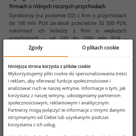
firmach o różnych rocznych przychodach
Dyrektorzy (na poziomie D2) z firm o przychodach
do 100 mln PLN zarabiali przeciętnie 32 500 PLN,
natomiast ich koledzy z firm o większych
przychodach – od 100 do 1000 mln PLN –
38 888 PLN. Najwyższe wynagrodzenia dostawali
Zgody
O plikach cookie
dyrektorzy zatrudnieni w firmach o rocznych
przychodach powyżej 1000 mln PLN – 45 566 PLN.
Niniejsza strona korzysta z plików cookie
Wykorzystujemy pliki cookie do spersonalizowania treści
Wykres 5. Wynagrodzenia całkowite dyrektorów pionów
i reklam, aby oferować funkcje społecznościowe i
na poziomie D2 w firmach o różnych rocznych
analizować ruch w naszej witrynie. Informacje o tym, jak
przychodach (brutto w PLN)
korzystasz z naszej witryny, udostępniamy partnerom
społecznościowym, reklamowym i analitycznym.
Partnerzy mogą połączyć te informacje z innymi danymi
otrzymanymi od Ciebie lub uzyskanymi podczas
korzystania z ich usług.