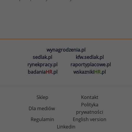
wynagrodzenia.pl
sedlak.pl
kfw.sedlak.pl
rynekpracy.pl
raportyplacowe.pl
badania
HR
.pl
wskazniki
HR
.pl
Sklep
Kontakt
Polityka
Dla mediów
prywatności
Regulamin
English version
Linkedin