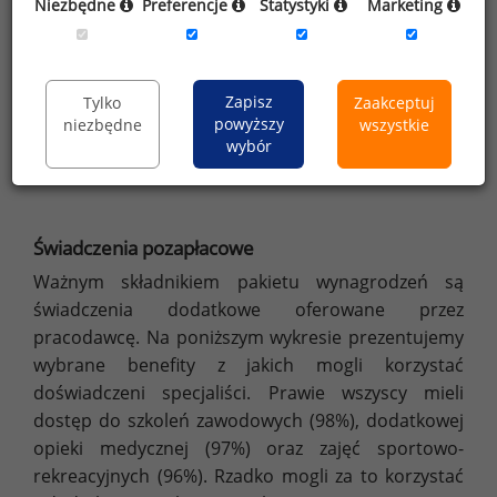
Niezbędne
Preferencje
Statystyki
Marketing
Zapisz
Tylko
Zaakceptuj
powyższy
niezbędne
wszystkie
wybór
Kompleksowy raport płacowy - jesień/zima 2023
Świadczenia pozapłacowe
Ważnym składnikiem pakietu wynagrodzeń są
świadczenia dodatkowe oferowane przez
pracodawcę. Na poniższym wykresie prezentujemy
wybrane benefity z jakich mogli korzystać
doświadczeni specjaliści. Prawie wszyscy mieli
dostęp do szkoleń zawodowych (98%), dodatkowej
opieki medycznej (97%) oraz zajęć sportowo-
rekreacyjnych (96%). Rzadko mogli za to korzystać