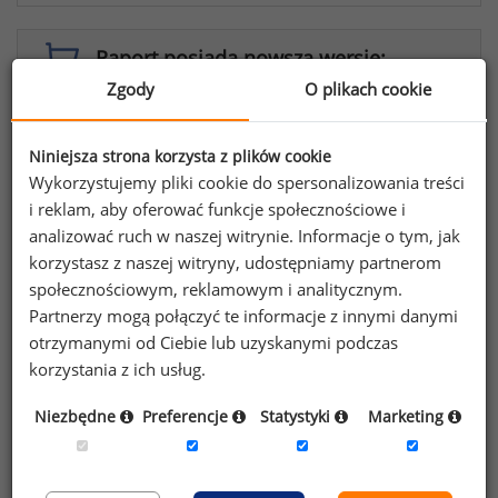
Raport posiada nowszą wersję:
Zgody
O plikach cookie
Raport płacowy dla firm handlowych - wiosna/lato
2026
Niniejsza strona korzysta z plików cookie
Wykorzystujemy pliki cookie do spersonalizowania treści
i reklam, aby oferować funkcje społecznościowe i
Raport dostępny również w innych wersjach:
analizować ruch w naszej witrynie. Informacje o tym, jak
korzystasz z naszej witryny, udostępniamy partnerom
Kompleksowy raport płacowy - jesień/zima
społecznościowym, reklamowym i analitycznym.
2024
Partnerzy mogą połączyć te informacje z innymi danymi
otrzymanymi od Ciebie lub uzyskanymi podczas
Raport płacowy dla firm produkcyjnych -
korzystania z ich usług.
jesień/zima 2024
Niezbędne
Preferencje
Statystyki
Marketing
Raport płacowy dla firm usługowych -
jesień/zima 2024