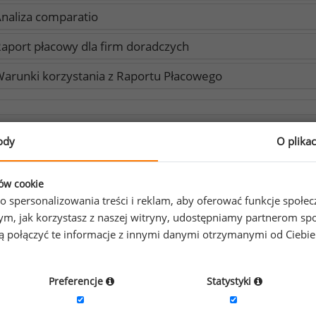
naliza comparatio
aport płacowy dla firm doradczych
arunki korzystania z Raportu Płacowego
Raport posiada nowszą wersję:
ody
O plika
ompleksowy raport płacowy - wiosna/lato 2026
ków cookie
o spersonalizowania treści i reklam, aby oferować funkcje społe
aport dostępny również w innych wersjach:
o tym, jak korzystasz z naszej witryny, udostępniamy partnerom
gą połączyć te informacje z innymi danymi otrzymanymi od Ciebi
Raport płacowy dla firm handlowych - jesień/zima 2023
Preferencje
Statystyki
Raport płacowy dla branży IT - jesień/zima 2023