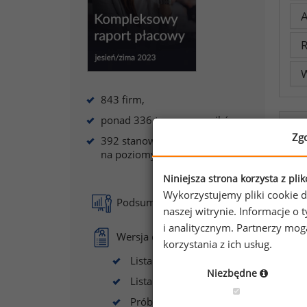
A
R
W
843 firm,
ponad 336 tys. pracowników,
Zg
392 stanowisk (926 w podziale
na poziomy).
K
Niniejsza strona korzysta z pli
Wykorzystujemy pliki cookie d
Podsumowanie raportu
R
naszej witrynie. Informacje 
i analitycznym. Partnerzy mo
Wersja demo, w tym:
korzystania z ich usług.
Lista uczestników
Niezbędne
Lista stanowisk
Próba badawcza