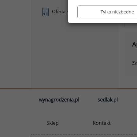
C
Oferta sprzedaży
Tylko niezbędne
Sk
A
Za
wynagrodzenia.pl
sedlak.pl
Sklep
Kontakt