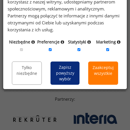
wynagrodzenia.pl
korzystasz z naszej witryny, udostępniamy partnerom
sedlak.pl
kfw.sedlak.pl
społecznościowym, reklamowym i analitycznym.
rynekpracy.pl
raportyplacowe.pl
Partnerzy mogą połączyć te informacje z innymi danymi
otrzymanymi od Ciebie lub uzyskanymi podczas
badania
HR
.pl
wskazniki
HR
.pl
korzystania z ich usług.
Niezbędne
Preferencje
Statystyki
Marketing
Sklep
Kontakt
Polityka
Dla mediów
prywatności
Zapisz
Tylko
Zaakceptuj
Regulamin
English version
powyższy
niezbędne
wszystkie
Linkedin
wybór
Partnerzy: