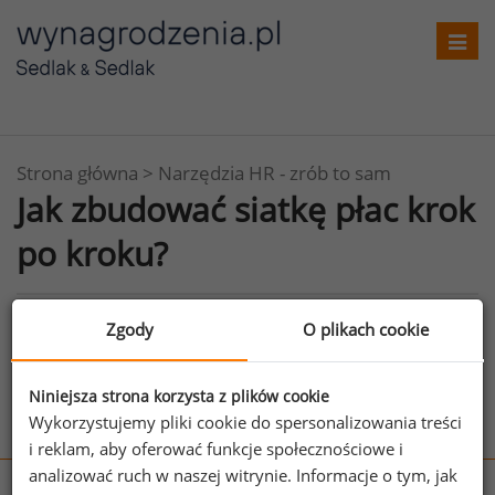
Toggl
navig
Strona główna
>
Narzędzia HR - zrób to sam
Jak zbudować siatkę płac krok
po kroku?
Narzędzie tymczasowo niedostępne.
Zgody
O plikach cookie
Niniejsza strona korzysta z plików cookie
Wykorzystujemy pliki cookie do spersonalizowania treści
i reklam, aby oferować funkcje społecznościowe i
analizować ruch w naszej witrynie. Informacje o tym, jak