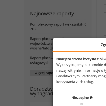
Najnowsze raporty
Kompleksowy raport wskaźnikiHR
2026
Raport płacowy dla firm z
województwa śląskiego -
Zg
wiosna/lato 2026
Raport płacowy dla firm
Niniejsza strona korzysta z pli
usługowych - wiosna/lato 2026
Wykorzystujemy pliki cookie d
naszej witrynie. Informacje 
więcej raportów
i analitycznym. Partnerzy mo
korzystania z ich usług.
Doradztwo w zakresie
wynagradzania
Niezbędne