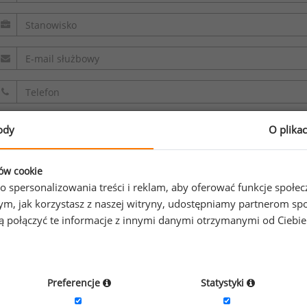
ody
O plika
Oświadczam, że zapoznałem/zapoznałam się z
regulaminem.
ków cookie
o spersonalizowania treści i reklam, aby oferować funkcje społe
Wyrażam zgodę na przetwarzanie moich danych osobowych z
o tym, jak korzystasz z naszej witryny, udostępniamy partnerom
gą połączyć te informacje z innymi danymi otrzymanymi od Ciebi
sp. z o.o. sp. k. w celu odpowiedzi na przesłane zapytanie. O
informacji na temat przetwarzania
.
Preferencje
Statystyki