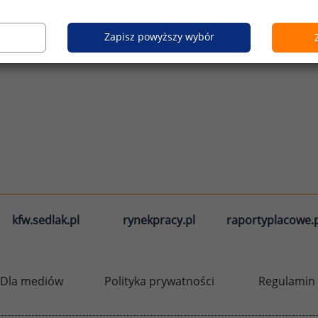
Zapisz powyższy wybór
kfw.sedlak.pl
rynekpracy.pl
raportyplacowe.p
Dla mediów
Polityka prywatności
Regulamin