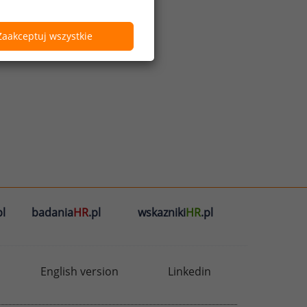
Zaakceptuj wszystkie
l
badania
HR
.pl
wskazniki
HR
.pl
English version
Linkedin