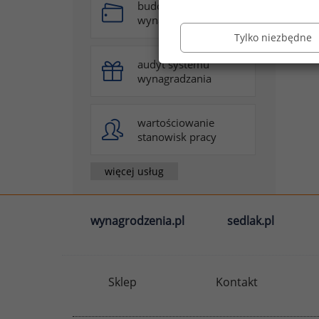
budowa systemu
wynagradzania
Tylko niezbędne
audyt systemu
wynagradzania
wartościowanie
stanowisk pracy
więcej usług
wynagrodzenia.pl
sedlak.pl
Sklep
Kontakt