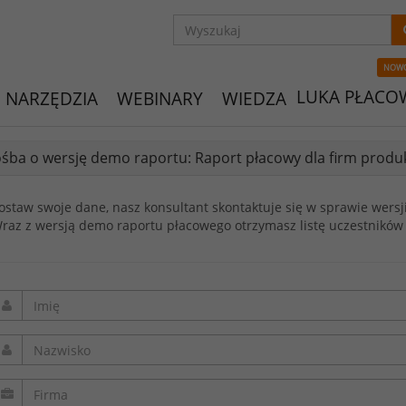
NOW
LUKA PŁACO
NARZĘDZIA
WEBINARY
WIEDZA
śba o wersję demo raportu: Raport płacowy dla firm produk
ostaw swoje dane, nasz konsultant skontaktuje się w sprawie wersj
raz z wersją demo raportu płacowego otrzymasz listę uczestników 