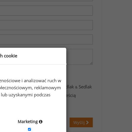
ch cookie
cznościowe i analizować ruch w
awartych w formularzu przez Sedlak
Sedlak
 społecznościowym, reklamowym
&
e lub uzyskanymi podczas
świadczam, że zapoznałem się z treścią
Marketing
Wyślij