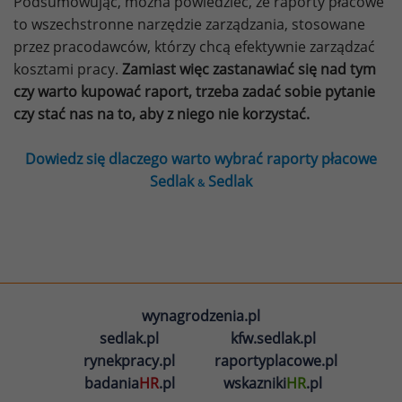
Podsumowując, można powiedzieć, że raporty płacowe
to wszechstronne narzędzie zarządzania, stosowane
przez pracodawców, którzy chcą efektywnie zarządzać
kosztami pracy.
Zamiast więc zastanawiać się nad tym
czy warto kupować raport, trzeba zadać sobie pytanie
czy stać nas na to, aby z niego nie korzystać.
Dowiedz się dlaczego warto wybrać raporty płacowe
Sedlak
Sedlak
&
wynagrodzenia.pl
sedlak.pl
kfw.sedlak.pl
rynekpracy.pl
raportyplacowe.pl
badania
HR
.pl
wskazniki
HR
.pl