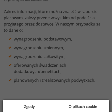
Zakres informacji, które można znaleźć w raporcie
płacowym, zależy przede wszystkim od podejścia
przyjętego przez dostawcę. W naszym przypadku są
to dane o:
wynagrodzeniu podstawowym,
wynagrodzeniu zmiennym,
wynagrodzeniu całkowitym,
oferowanych świadczeniach
dodatkowych/benefitach,
planowanych i zrealizowanych podwyżkach.
Do prezentacji danych wykorzystuje się podstawowe
Zgody
O plikach cookie
i łatwe do zrozumienia miary statystyczne, takie