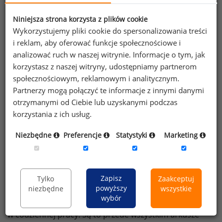
jak średnia, odchylenie standardowe, kwartyl, decyl
i przede wszystkim mediana, której wartość utożsamia
Niniejsza strona korzysta z plików cookie
się z tzw. wynagrodzeniem rynkowym.
Wykorzystujemy pliki cookie do spersonalizowania treści
Z punktu widzenia użyteczności danych bardzo istotną
i reklam, aby oferować funkcje społecznościowe i
kwestią jest szczegółowość analiz. Najlepsze są
analizować ruch w naszej witrynie. Informacje o tym, jak
te opracowania, w których oprócz wyników dla całej
korzystasz z naszej witryny, udostępniamy partnerom
próby, prezentowane są dodatkowe analizy
społecznościowym, reklamowym i analitycznym.
przekrojowe. W Raporcie Płacowym Sedlak
Partnerzy mogą połączyć te informacje z innymi danymi
Sedlak
&
otrzymanymi od Ciebie lub uzyskanymi podczas
dostarczamy informacji o wynagrodzeniach w różnych
korzystania z ich usług.
województwach, w przedsiębiorstwach polskich
i zagranicznych, organizacjach różnej wielkości,
Niezbędne
Preferencje
Statystyki
Marketing
kilkunastu różnych branżach, a także płace
na szczeblach zarządzania oraz w różnych pionach.
Nowoczesne raporty płacowe dostarczane są
Zapisz
Tylko
Zaakceptuj
powyższy
niezbędne
wszystkie
w różnych formach, dostosowanych do potrzeb
wybór
odbiorców i ułatwiających korzystanie z danych
w codziennej pracy. Są to przede wszystkim arkusze