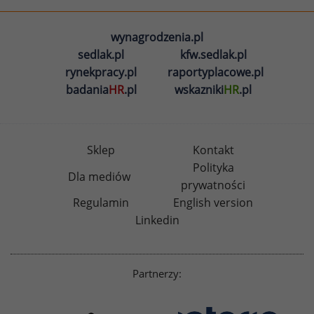
wynagrodzenia.pl
sedlak.pl
kfw.sedlak.pl
rynekpracy.pl
raportyplacowe.pl
badania
HR
.pl
wskazniki
HR
.pl
Sklep
Kontakt
Polityka
Dla mediów
prywatności
Regulamin
English version
Linkedin
Partnerzy: