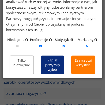
analizować ruch w naszej witrynie. Informacje o tym, jak
korzystasz z naszej witryny, udostępniamy partnerom
Wynagrodzenia w przemyśle spożywczym
społecznościowym, reklamowym i analitycznym.
Partnerzy mogą połączyć te informacje z innymi danymi
Ile zarabiają pracownicy szeregowi w firmach
otrzymanymi od Ciebie lub uzyskanymi podczas
produkcyjnych?
korzystania z ich usług.
Najnowsze dane o zarobkach pracowników
Niezbędne
Preferencje
Statystyki
Marketing
produkcyjnych
Kluczowe wnioski z XIV raportu płacowego dla
stanowisk produkcyjnych 2011
Zapisz
Tylko
Zaakceptuj
powyższy
niezbędne
wszystkie
wybór
Zarobki pracowników produkcyjnych
Zarobki operatorów wózków widłowych
Ile zarabia magazynier?
Ile zarabiają pracownicy firm produkcyjnych w