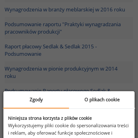
Wynagrodzenia w branży meblarskiej w 2016 roku
Podsumowanie raportu "Praktyki wynagradzania
pracowników produkcji"
Raport płacowy Sedlak & Sedlak 2015 -
Podsumowanie
Wynagrodzenia w pionie produkcyjnym w 2014
roku
Podsumowanie Raportu płacowego Sedlak &
Sedlak 2013
Zgody
O plikach cookie
Wynagrodzenia w branży spożywczej w 2012 roku
Niniejsza strona korzysta z plików cookie
Wykorzystujemy pliki cookie do spersonalizowania treści
Podsumowanie raportu płacowego Sedlak & Sedlak
i reklam, aby oferować funkcje społecznościowe i
2012