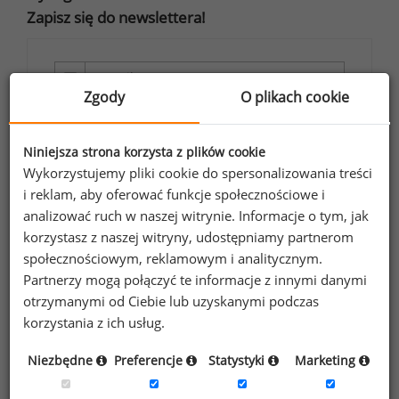
Zapisz się do newslettera!
Zgody
O plikach cookie
Wyrażam zgodę na przetwarzanie moich
danych osobowych zawartych w
Niniejsza strona korzysta z plików cookie
formularzu przez Sedlak
Sedlak sp. z o.o.
&
Wykorzystujemy pliki cookie do spersonalizowania treści
sp. k. w celu otrzymywania bezpłatnego
i reklam, aby oferować funkcje społecznościowe i
newsletter’a portalu wynagrodzenia.pl.
analizować ruch w naszej witrynie. Informacje o tym, jak
Wyrażam zgodę na przesyłanie na podany
korzystasz z naszej witryny, udostępniamy partnerom
społecznościowym, reklamowym i analitycznym.
adres e-mail ofert handlowych oraz
Partnerzy mogą połączyć te informacje z innymi danymi
informacji marketingowych. Oświadczam,
otrzymanymi od Ciebie lub uzyskanymi podczas
że zapoznałem się z treścią
informacji na
korzystania z ich usług.
temat przetwarzania
.
Niezbędne
Preferencje
Statystyki
Marketing
Zapisz