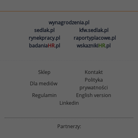
wynagrodzenia.pl
sedlak.pl
kfw.sedlak.pl
rynekpracy.pl
raportyplacowe.pl
badania
HR
.pl
wskazniki
HR
.pl
Sklep
Kontakt
Polityka
Dla mediów
prywatności
Regulamin
English version
Linkedin
Partnerzy: