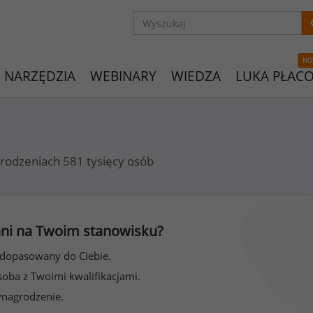
NO
NARZĘDZIA
WEBINARY
WIEDZA
LUKA PŁAC
rodzeniach 581 tysięcy osób
 inni na Twoim stanowisku?
 dopasowany do Ciebie.
soba z Twoimi kwalifikacjami.
ynagrodzenie.