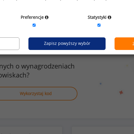
prywatna opieka 
zyźni
0
Preferencje
Statystyki
Zapisz powyższy wybór
anych o wynagrodzeniach
owiskach?
Wykorzystaj kod