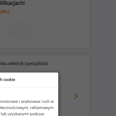
fikacjach!
isku.
sku elektryk (
specjalista
)
ch cookie
30
%
cznościowe i analizować ruch w
 społecznościowym, reklamowym
e lub uzyskanymi podczas