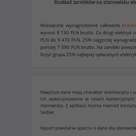
Rozkład zarobków na stanowisku ele
Miesięczne wynagrodzenie całkowite (
medi
wynosi
8 130
PLN brutto. Co drugi elektryk 
PLN do
9 470
PLN. 25% najgorzej wynagradz
poniżej
7 090
PLN brutto. Na zarobki powyż
liczyć grupa 25% najlepiej opłacanych elektry
Powyższe dane mają charakter orientacyjny i u
Ich wykorzystywanie w celach komercyjnych
stanowiska. Z aplikacji można również korzy
Sedlak
Raport powstał w oparciu o dane dla stanowis