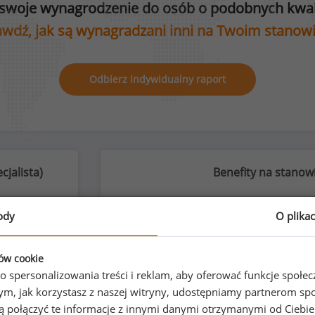
swoje wynagrodzenie do osób o podobnych kwali
wdź, jak są wynagradzani inni na Twoim stanow
Odbierz indywidualny raport
cjalista
)
Benefity na stanowi
ody
O plika
%
ków cookie
o spersonalizowania treści i reklam, aby oferować funkcje społe
o tym, jak korzystasz z naszej witryny, udostępniamy partnerom
gą połączyć te informacje z innymi danymi otrzymanymi od Ciebi