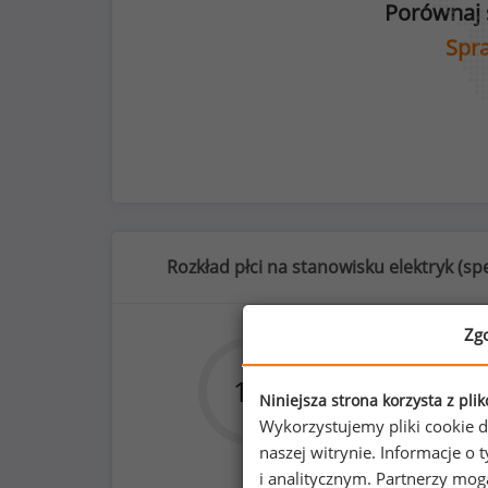
Porównaj 
Spra
Rozkład płci na stanowisku elektryk (
spe
Zg
1
%
99
30
%
Niniejsza strona korzysta z pli
Wykorzystujemy pliki cookie d
naszej witrynie. Informacje 
i analitycznym. Partnerzy mo