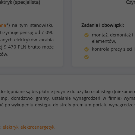
ktryk (
specjalista
)
Czy
ana
*) na tym stanowisku
Zadania i obowiązki:
otrzymuje pensję od
7 090
montaż, demontaż i n
anych elektryków zarabia
elementów,
ej
9 470
PLN brutto może
kontrola pracy sieci 
ków.
dostępniane są bezpłatnie jedynie do użytku osobistego (niekomer
 (np. doradztwo, granty, ustalanie wynagrodzeń w firmie) w
stać po wykupeniu dostępu do strefy premium portalu wynagrodze
k:
elektryk,
elektroenergetyk.