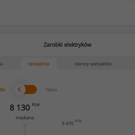
Zarobki elektryków
ta
starszy specjalista
specjalista
tto
Netto
PLN
8 130
mediana
PLN
9 470