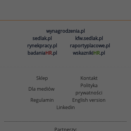
wynagrodzenia.pl
sedlak.pl
kfw.sedlak.pl
rynekpracy.pl
raportyplacowe.pl
badania
HR
.pl
wskazniki
HR
.pl
Sklep
Kontakt
Polityka
Dla mediów
prywatności
Regulamin
English version
Linkedin
Partnerzy: