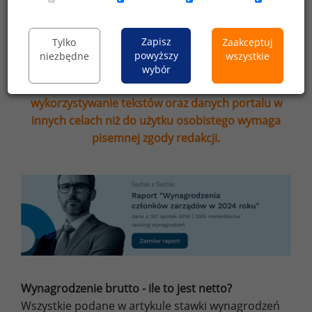
Wybierz opcję dostosowana do Twoich
potrzeb!
Przetestuj strefę premium.
Zapisz
Tylko
Zaakceptuj
powyższy
niezbędne
wszystkie
Przypominamy, że zgodnie z pkt 2.6 - 2.7
wybór
regulaminu kopiowanie, przetwarzanie i
wykorzystywanie tekstów oraz danych portalu w
innych celach niż do użytku osobistego wymaga
pisemnej zgody redakcji.
Wynagrodzenie brutto - ile to jest netto?
Wszystkie podane w artykule stawki wynagrodzeń