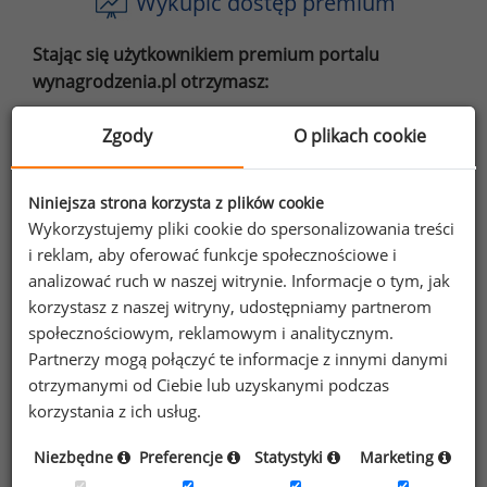
Wykupić dostęp premium
Stając się użytkownikiem premium portalu
wynagrodzenia.pl otrzymasz:
dostęp do 3998 artykułów,
Zgody
O plikach cookie
dostęp do 840 raportów stanowiskowych,
Niniejsza strona korzysta z plików cookie
dostęp do wybranych raportów płacowych,
Wykorzystujemy pliki cookie do spersonalizowania treści
do 50% zniżki na najnowsze raporty,
i reklam, aby oferować funkcje społecznościowe i
analizować ruch w naszej witrynie. Informacje o tym, jak
e-booki o motywowaniu,
korzystasz z naszej witryny, udostępniamy partnerom
społecznościowym, reklamowym i analitycznym.
oraz inne korzyści.
Partnerzy mogą połączyć te informacje z innymi danymi
otrzymanymi od Ciebie lub uzyskanymi podczas
Dowiedz się więcej
korzystania z ich usług.
Niezbędne
Preferencje
Statystyki
Marketing