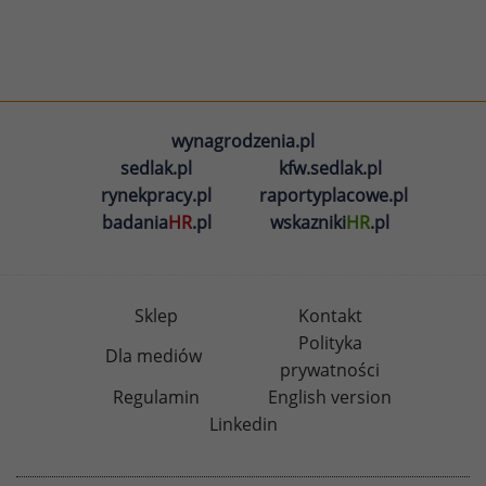
wynagrodzenia.pl
sedlak.pl
kfw.sedlak.pl
rynekpracy.pl
raportyplacowe.pl
badania
HR
.pl
wskazniki
HR
.pl
Sklep
Kontakt
Polityka
Dla mediów
prywatności
Regulamin
English version
Linkedin