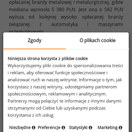
opłacanej branży metalowej i metalurgicznej, gdzie
mediana wyniosła 5 380 PLN. Jest ona o 582 PLN
wyższa od kolejnej wysoko opłacanej branży
związanej z automatyką i maszynami
przemysłowymi.
Najniższe wynagrodzenia pracowników fizycznych
Zgody
O plikach cookie
występowały w branży materiałów budowlanych
i wyposażenia wnętrz oraz w branży elektronicznej
Niniejsza strona korzysta z plików cookie
i elektrotechnicznej, gdzie mediany wynagrodzeń
Wykorzystujemy pliki cookie do spersonalizowania treści
wyniosły kolejno 4 343 PLN oraz 4 431 PLN.
i reklam, aby oferować funkcje społecznościowe i
analizować ruch w naszej witrynie. Informacje o tym, jak
Świadczenia dodatkowe
korzystasz z naszej witryny, udostępniamy partnerom
W Raporcie Płacowym przedstawiliśmy
społecznościowym, reklamowym i analitycznym.
17 świadczeń dodatkowych. Od tych powszechnie
Partnerzy mogą połączyć te informacje z innymi danymi
występujących jak szkolenia zawodowe czy polisa
otrzymanymi od Ciebie lub uzyskanymi podczas
na życie i ubezpieczenie NWW, do benefitów
korzystania z ich usług.
w postaci akcji pracowniczych i dodatkowego
płatnego urlopu.
Niezbędne
Preferencje
Statystyki
Marketing