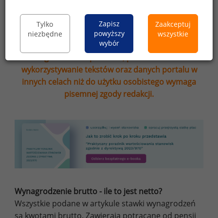
Zapisz
Tylko
Zaakceptuj
powyższy
niezbędne
wszystkie
wybór
Przypominamy, że zgodnie z pkt 2.6 - 2.7
regulaminu kopiowanie, przetwarzanie i
wykorzystywanie tekstów oraz danych portalu w
innych celach niż do użytku osobistego wymaga
pisemnej zgody redakcji.
Wynagrodzenie brutto - ile to jest netto?
Wszystkie podane w artykule stawki wynagrodzeń
są kwotami brutto. Zawierają potrącane od pensji