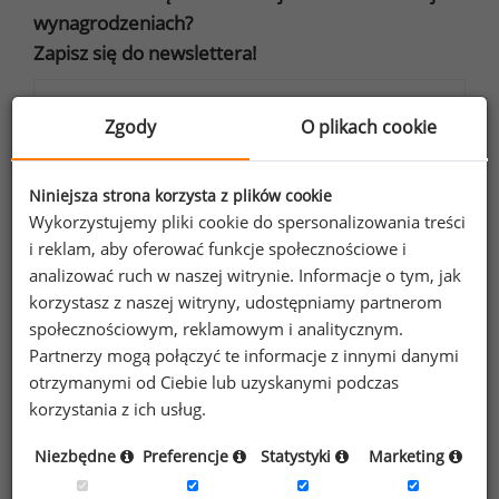
wynagrodzeniach?
Zapisz się do newslettera!
Zgody
O plikach cookie
Wyrażam zgodę na przetwarzanie moich
Niniejsza strona korzysta z plików cookie
danych osobowych zawartych w
Wykorzystujemy pliki cookie do spersonalizowania treści
formularzu przez Sedlak
Sedlak sp. z o.o.
&
i reklam, aby oferować funkcje społecznościowe i
sp. k. w celu otrzymywania bezpłatnego
analizować ruch w naszej witrynie. Informacje o tym, jak
newsletter’a portalu wynagrodzenia.pl.
korzystasz z naszej witryny, udostępniamy partnerom
Wyrażam zgodę na przesyłanie na podany
społecznościowym, reklamowym i analitycznym.
adres e-mail ofert handlowych oraz
Partnerzy mogą połączyć te informacje z innymi danymi
otrzymanymi od Ciebie lub uzyskanymi podczas
informacji marketingowych. Oświadczam,
korzystania z ich usług.
że zapoznałem się z treścią
informacji na
temat przetwarzania
.
Niezbędne
Preferencje
Statystyki
Marketing
Zapisz