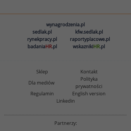
wynagrodzenia.pl
sedlak.pl
kfw.sedlak.pl
rynekpracy.pl
raportyplacowe.pl
badania
HR
.pl
wskazniki
HR
.pl
Sklep
Kontakt
Polityka
Dla mediów
prywatności
Regulamin
English version
Linkedin
Partnerzy: