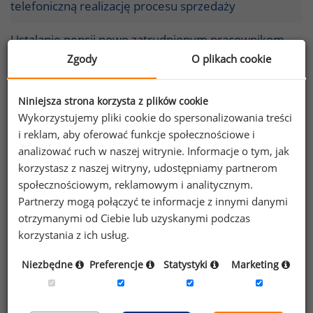
telefoniczną realizację procesu sprzedaży
Ustalanie pensji nowo zatrudnionym pracownikom
– największe wyzwania oraz najczęstsze problemy
Zgody
O plikach cookie
Wynagrodzenia funkcjonariuszy służby więziennej
Niniejsza strona korzysta z plików cookie
Wykorzystujemy pliki cookie do spersonalizowania treści
Wynagrodzenia strażaków
i reklam, aby oferować funkcje społecznościowe i
analizować ruch w naszej witrynie. Informacje o tym, jak
Interim management a wynagrodzenia
korzystasz z naszej witryny, udostępniamy partnerom
społecznościowym, reklamowym i analitycznym.
Jak wynagradzać pracowników działów badań i
Partnerzy mogą połączyć te informacje z innymi danymi
rozwoju?
otrzymanymi od Ciebie lub uzyskanymi podczas
korzystania z ich usług.
Specyfika wynagradzania w branży turystycznej
Niezbędne
Preferencje
Statystyki
Marketing
Wynagrodzenia w polskiej armii w 2009 roku -
część II