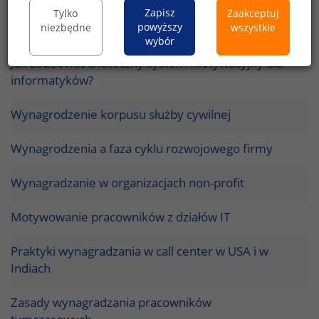
Wynagrodzenia w polskiej armii w roku 2009 -
Zapisz
Tylko
Zaakceptuj
powyższy
niezbędne
wszystkie
część I
wybór
Jak zbudować skuteczny system motywacyjny dla
informatyków?
Wynagrodzenie korpusu służby cywilnej
Wynagrodzenia a faza cyklu rozwojowego firmy
Wynagradzanie w organizacjach non-profit
Motywowanie pracowników z działów IT
Praktyki wynagradzania w call center w USA i w
Indiach
Zasady wynagradzania pracowników