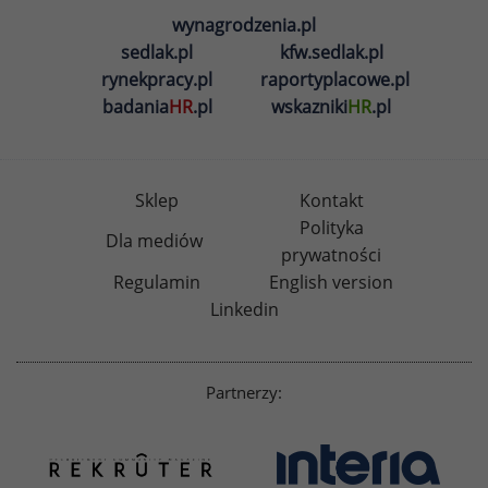
wynagrodzenia.pl
sedlak.pl
kfw.sedlak.pl
rynekpracy.pl
raportyplacowe.pl
badania
HR
.pl
wskazniki
HR
.pl
Sklep
Kontakt
Polityka
Dla mediów
prywatności
Regulamin
English version
Linkedin
Partnerzy: