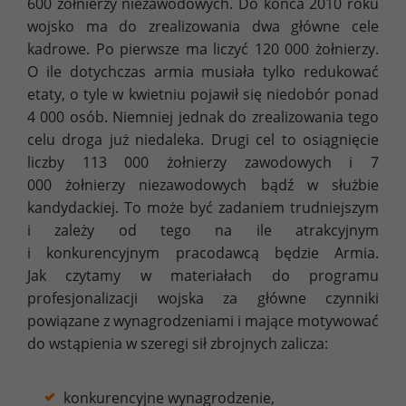
600 żołnierzy niezawodowych. Do końca 2010 roku
wojsko ma do zrealizowania dwa główne cele
kadrowe. Po pierwsze ma liczyć 120 000 żołnierzy.
O ile dotychczas armia musiała tylko redukować
etaty, o tyle w kwietniu pojawił się niedobór ponad
4 000 osób. Niemniej jednak do zrealizowania tego
celu droga już niedaleka. Drugi cel to osiągnięcie
liczby 113 000 żołnierzy zawodowych i 7
000 żołnierzy niezawodowych bądź w służbie
kandydackiej. To może być zadaniem trudniejszym
i zależy od tego na ile atrakcyjnym
i konkurencyjnym pracodawcą będzie Armia.
Jak czytamy w materiałach do programu
profesjonalizacji wojska za główne czynniki
powiązane z wynagrodzeniami i mające motywować
do wstąpienia w szeregi sił zbrojnych zalicza:
konkurencyjne wynagrodzenie,