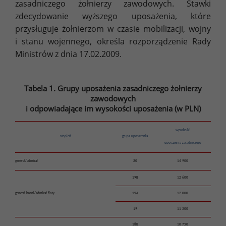
zasadniczego żołnierzy zawodowych. Stawki
zdecydowanie wyższego uposażenia, które
przysługuje żołnierzom w czasie mobilizacji, wojny
i stanu wojennego, określa rozporządzenie Rady
Ministrów z dnia 17.02.2009.
Tabela 1. Grupy uposażenia zasadniczego żołnierzy
zawodowych
i odpowiadające im wysokości uposażenia (w PLN)
wysokość
stopień
grupa uposażenia
uposażenia zasadniczego
generał/admirał
20
14 900
19B
12 600
generał broni/admirał floty
19A
12 000
19
11 500
18B
10 750