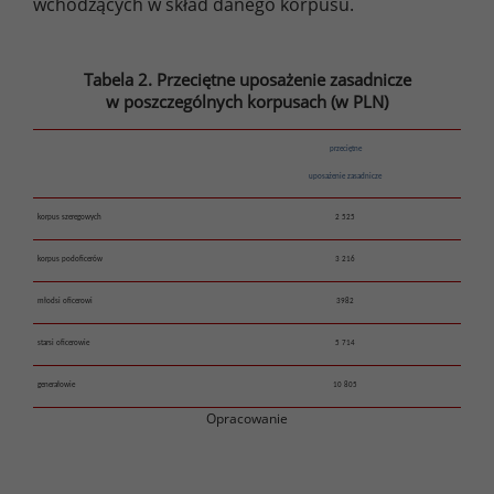
wchodzących w skład danego korpusu.
Tabela 2. Przeciętne uposażenie zasadnicze
w poszczególnych korpusach (w PLN)
przeciętne
uposażenie zasadnicze
korpus szeregowych
2 525
korpus podoficerów
3 216
młodsi oficerowi
3982
starsi oficerowie
5 714
generałowie
10 805
Opracowanie