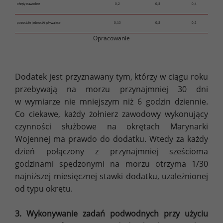
okręty nawodne
0,2
0,3
0,4
pozostałe jednostki pływające
0,15
0,2
0,3
Opracowanie
Dodatek jest przyznawany tym, którzy w ciągu roku
przebywają na morzu przynajmniej 30 dni
w wymiarze nie mniejszym niż 6 godzin dziennie.
Co ciekawe, każdy żołnierz zawodowy wykonujący
czynności służbowe na okrętach Marynarki
Wojennej ma prawdo do dodatku. Wtedy za każdy
dzień połączony z przynajmniej sześcioma
godzinami spędzonymi na morzu otrzyma 1/30
najniższej miesięcznej stawki dodatku, uzależnionej
od typu okrętu.
3. Wykonywanie zadań podwodnych przy użyciu