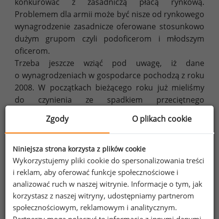
konkurować z zasadniczą płacą rynkową.
Problemem dla armii może być nisze od rynkowego
wynagrodzenie zasadnicze oferowane stosunkowo
dużym grupom czyli podoficerom i młodszym
oficerom.
Trzeba jeszcze wziąć pod uwagę, iż dane
o wynagrodzeniach w gospodarce pochodzą z roku
2008. W początkach bieżącego roku już mieliśmy
do czynienia ze spadkiem przeciętnego
wynagrodzenia i raczej nic nie wskazuje na to
Zgody
O plikach cookie
by płace w 2009 roku odnotowały jakiś
spektakularny wzrost. Dodatkowo etat w wojsku
to etat pewny, a bezpieczeństwo zatrudnienia
Niniejsza strona korzysta z plików cookie
Wykorzystujemy pliki cookie do spersonalizowania treści
to jeden z dominujących bieżących problemów
i reklam, aby oferować funkcje społecznościowe i
pracujących.
analizować ruch w naszej witrynie. Informacje o tym, jak
korzystasz z naszej witryny, udostępniamy partnerom
społecznościowym, reklamowym i analitycznym.
Dodatki
Partnerzy mogą połączyć te informacje z innymi danymi