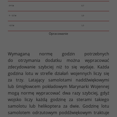
6-9 lat
0,7
9 – 12 lat
1,0
>12 lat
1,5
Opracowanie
Wymaganą normę godzin potrzebnych
do otrzymania dodatku można wypracować
zdecydowanie szybciej niż to się wydaje. Każda
godzina lotu w strefie działań wojennych liczy się
za trzy. Latający samolotami naddźwiękowymi
lub śmigłowcem pokładowym Marynarki Wojennej
mogą normę wypracować dwa razy szybciej, gdyż
wojsko liczy każdą godzinę za sterami takiego
samolotu lub helikoptera za dwie. Godzinę lotu
samolotem odrzutowym poddźwiękowym traktuje