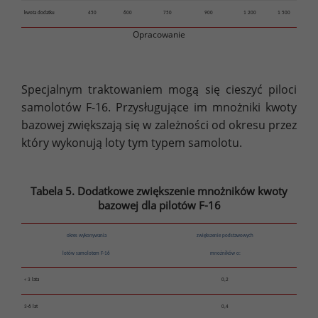
kwota dodatku
450
600
750
900
1 200
1 500
Opracowanie
Specjalnym traktowaniem mogą się cieszyć piloci
samolotów F-16. Przysługujące im mnożniki kwoty
bazowej zwiększają się w zależności od okresu przez
który wykonują loty tym typem samolotu.
Tabela 5. Dodatkowe zwiększenie mnożników kwoty
bazowej dla pilotów F-16
okres wykonywania
zwiększenie podstawowych
lotów samolotem F-16
mnożników o:
< 3 lata
0,2
3-6 lat
0,4