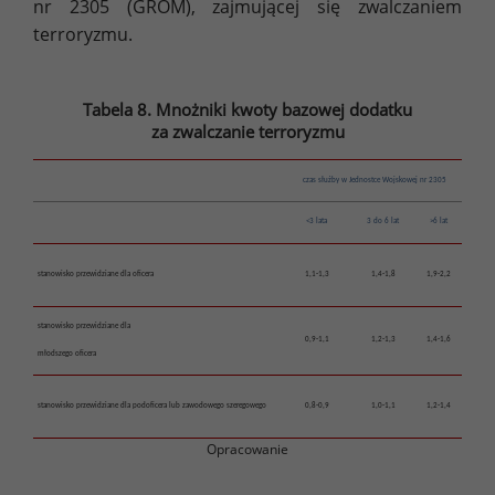
nr 2305 (GROM), zajmującej się zwalczaniem
terroryzmu.
Tabela 8. Mnożniki kwoty bazowej dodatku
za zwalczanie terroryzmu
czas służby w Jednostce Wojskowej nr 2305
<3 lata
3 do 6 lat
>6 lat
stanowisko przewidziane dla oficera
1,1-1,3
1,4-1,8
1,9-2,2
stanowisko przewidziane dla
0,9-1,1
1,2-1,3
1,4-1,6
młodszego oficera
stanowisko przewidziane dla podoficera lub zawodowego szeregowego
0,8-0,9
1,0-1,1
1,2-1,4
Opracowanie