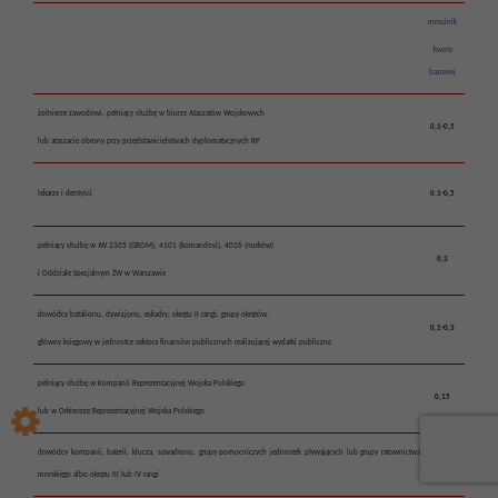
mnożnik
kwoty
bazowej
żołnierze zawodowi, pełniący służbę w biurze Ataszatów Wojskowych
0,1-0,5
lub ataszacie obrony przy przedstawicielstwach dyplomatycznych RP
lekarze i dentyści
0,1-0,5
pełniący służbę w JW 2305 (GROM), 4101 (komandosi), 4026 (nurków)
0,3
i Oddziale Specjalnym ŻW w Warszawie
dowódcy batalionu, dywizjonu, eskadry, okrętu II rangi, grupy okrętów,
0,1-0,3
główny księgowy w jednostce sektora finansów publicznych realizującej wydatki publiczne
pełniący służbę w Kompanii Reprezentacyjnej Wojska Polskiego
0,15
lub w Orkiestrze Reprezentacyjnej Wojska Polskiego
dowódcy kompanii, baterii, klucza, szwadronu, grupy pomocniczych jednostek pływających lub grupy ratownictwa
0,05-0,1
morskiego albo okrętu III lub IV rangi