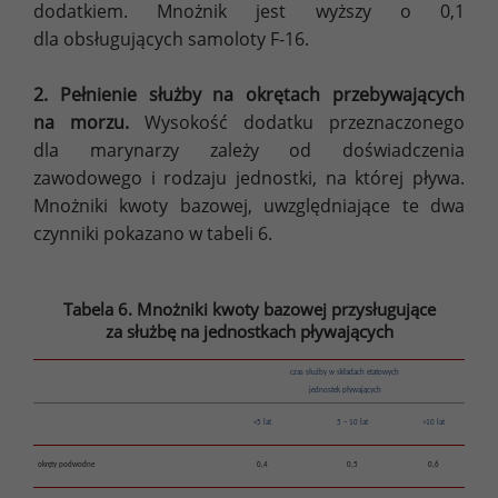
dodatkiem. Mnożnik jest wyższy o 0,1
dla obsługujących samoloty F-16.
2. Pełnienie służby na okrętach przebywających
na morzu.
Wysokość dodatku przeznaczonego
dla marynarzy zależy od doświadczenia
zawodowego i rodzaju jednostki, na której pływa.
Mnożniki kwoty bazowej, uwzględniające te dwa
czynniki pokazano w tabeli 6.
Tabela 6. Mnożniki kwoty bazowej przysługujące
za służbę na jednostkach pływających
czas służby w składach etatowych
jednostek pływających
<5 lat
5 – 10 lat
>10 lat
okręty podwodne
0,4
0,5
0,6