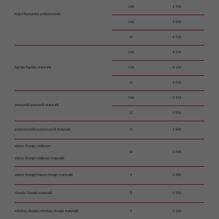
14B
4 700
major/komandor podporucznik
14A
4 600
14
4 520
13B
4 200
kapitan/kapitan marynarki
13A
4 100
13
4 030
12A
3 910
porucznik/porucznik marynarki
12
3 850
podporucznik/podporucznik marynarki
11
3 800
starszy chorąży sztabowy/
10
3 600
starszy chorąży sztabowy marynarki
starszy chorąży/starszy chorąży marynarki
9
3 480
chorąży/chorąży marynarki
8
3 360
młodszy chorąży/młodszy chorąży marynarki
7
3 260