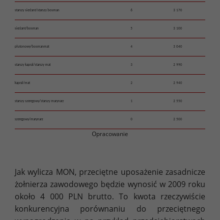
starszy sierżant/starszy bosman
6
3 170
sierżant/bosman
5
3 100
plutonowy/bosmanmat
4
3 040
starszy kapral/starszy mat
3
2 990
kapral/mat
2
2 940
starszy szeregowy/starszy marynarz
1
2 550
szeregowy/marynarz
0
2 500
Opracowanie
Jak wylicza MON, przeciętne uposażenie zasadnicze
żołnierza zawodowego będzie wynosić w 2009 roku
około 4 000 PLN brutto. To kwota rzeczywiście
konkurencyjna porównaniu do przeciętnego