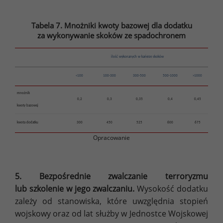
Tabela 7. Mnożniki kwoty bazowej dla dodatku
za wykonywanie skoków ze spadochronem
ilość wykonanych w karierze skoków
<100
100-300
300-500
500-1000
>1000
mnożnik
0,2
0,3
0,35
0,4
0,45
kwoty bazowej
kwota dodatku
300
450
525
600
675
Opracowanie
5. Bezpośrednie zwalczanie terroryzmu
lub szkolenie w jego zwalczaniu.
Wysokość dodatku
zależy od stanowiska, które uwzględnia stopień
wojskowy oraz od lat służby w Jednostce Wojskowej