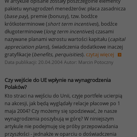
W artykule opisane zostały poszczególne elementy
pakietu wynagrodzeń menedżerów: płaca zasadnicza
(
base pay
), premie (bonusy), tzw. bodźce
krótkoterminowe (
short term incentives
), bodźce
długoterminowe (
long term incentives
) czasami
nazywane planami wzrostu wartości kapitału (
capital
appreciation plans
), świadczenia dodatkowe inaczej
gratyfikacje (
benefits, perquisities
).
czytaj więcej
Data publikacji: 20.04.2004 Autor: Marcin Potoczny
Czy wejście do UE wpłynie na wynagrodzenia
Polaków?
Kto straci na wejściu do Unii, czyje portfele ucierpią
na akcesji, jak będą wyglądały relacje płacowe po 1
maja 2004? Czy możemy się spodziewać, że nasze
wynagrodzenia poszybują w górę? W niniejszym
artykule nie podejmuję się próby przepowiadania
przyszłości - jednakże w oparciu o doświadczenia