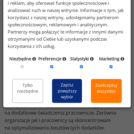
i reklam, aby oferować funkcje społecznościowe i
Okazuje się bowiem, że powszechnie stosowany system
analizować ruch w naszej witrynie. Informacje o tym, jak
płacy zmiennej, w tym przypadku niezbyt się sprawdza.
korzystasz z naszej witryny, udostępniamy partnerom
W niniejszym artykule autor stara się także
społecznościowym, reklamowym i analitycznym.
odpowiedzieć na pytanie, jakie czynniki wpływają
Partnerzy mogą połączyć te informacje z innymi danymi
na motywowanie polskich przedstawicieli medycznych.
otrzymanymi od Ciebie lub uzyskanymi podczas
W ostatniej części opisuje najnowsze praktyki
korzystania z ich usług.
wynagradzania handlowców w branży farmaceutycznej,
zwracając uwagę na wady niektórych, często
Niezbędne
Preferencje
Statystyki
Marketing
stosowanych rozwiązań.
czytaj więcej
Data publikacji: 06.04.2004 Autor: Maciej Dubis
Zapisz
Tylko
Zaakceptuj
Dodatki pracownicze w Stanach Zjednoczonych
powyższy
niezbędne
wszystkie
wybór
W nowoczesnym podejściu do wynagradzania,
Amerykanie zwracają coraz większą uwagę
na dodatkowe świadczenia pracownicze. Zarówno
organizacje jak i pracownicy są skoncentrowani
na optymalizowaniu kosztów tych dodatków.