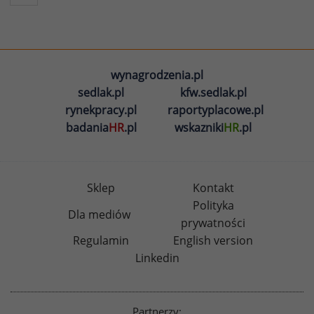
wynagrodzenia.pl
sedlak.pl
kfw.sedlak.pl
rynekpracy.pl
raportyplacowe.pl
badania
HR
.pl
wskazniki
HR
.pl
Sklep
Kontakt
Polityka
Dla mediów
prywatności
Regulamin
English version
Linkedin
Partnerzy: