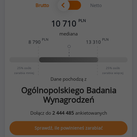
Brutto
Netto
PLN
10 710
mediana
PLN
PLN
8 790
13 310
25%
osób
25%
osób
zarabia mniej
zarabia więcej
Dane pochodzą z
Ogólnopolskiego Badania
Wynagrodzeń
Dołącz do
2 444 485
ankietowanych
Sprawdź, ile powinieneś zarabiać