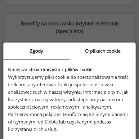
Benefity na stanowisku inżynier elektronik
(
specjalista
)
Zgody
O plikach cookie
72
%
Niniejsza strona korzysta z plików cookie
Wykorzystujemy pliki cookie do spersonalizowania treści
i reklam, aby oferować funkcje społecznościowe i
analizować ruch w naszej witrynie. Informacje o tym, jak
karnety na siłownie i do klubów fitness
p
korzystasz z naszej witryny, udostępniamy partnerom
społecznościowym, reklamowym i analitycznym.
Partnerzy mogą połączyć te informacje z innymi danymi
otrzymanymi od Ciebie lub uzyskanymi podczas
korzystania z ich usług.