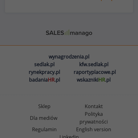
wynagrodzenia.pl
sedlak.pl
kfw.sedlak.pl
rynekpracy.pl
raportyplacowe.pl
badania
HR
.pl
wskazniki
HR
.pl
Sklep
Kontakt
Polityka
Dla mediów
prywatności
Regulamin
English version
Linkedin