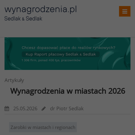
Toggl
navig
Artykuły
Wynagrodzenia w miastach 2026
25.05.2026
dr Piotr Sedlak
Zarobki w miastach i regionach