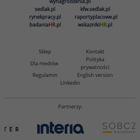
wynagrodzenia.pl
sedlak.pl
kfw.sedlak.pl
rynekpracy.pl
raportyplacowe.pl
badania
HR
.pl
wskazniki
HR
.pl
Sklep
Kontakt
Polityka
Dla mediów
prywatności
Regulamin
English version
Linkedin
Partnerzy: