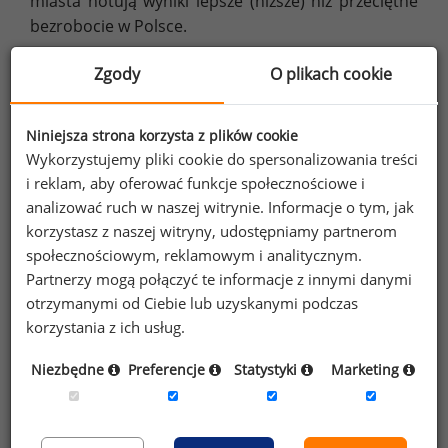
miasta notują wyniki lepsze (niższe) niż przeciętne
bezrobocie w Polsce.
Zgody
O plikach cookie
Tabela 3. Bezrobocie rejestrowane w wybranych
miastach (w PLN, dane dla marca 2026)
Niniejsza strona korzysta z plików cookie
stopa bezrobocie
Wykorzystujemy pliki cookie do spersonalizowania treści
Miasto
rejestrowanego
i reklam, aby oferować funkcje społecznościowe i
analizować ruch w naszej witrynie. Informacje o tym, jak
CAŁA POLSKA
6,1%
korzystasz z naszej witryny, udostępniamy partnerom
Białystok
6,0%
społecznościowym, reklamowym i analitycznym.
Partnerzy mogą połączyć te informacje z innymi danymi
Kielce
5,8%
otrzymanymi od Ciebie lub uzyskanymi podczas
Łódź
5,8%
korzystania z ich usług.
Lublin
4,7%
Niezbędne
Preferencje
Statystyki
Marketing
Rzeszów
4,5%
Zielona Góra
4,5%