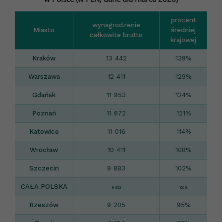
procent
wynagrodzenie
Miasto
średniej
całkowite brutto
krajowej
Kraków
13 442
139%
Warszawa
12 411
129%
Gdańsk
11 953
124%
Poznań
11 672
121%
Katowice
11 016
114%
Wrocław
10 411
108%
Szczecin
9 883
102%
CAŁA POLSKA
9
652
100%
Rzeszów
9 205
95%