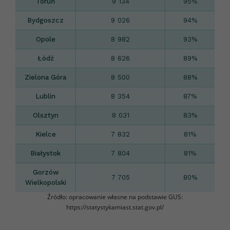
Toruń
9 134
95%
Bydgoszcz
9 026
94%
Opole
8 982
93%
Łódź
8 626
89%
Zielona Góra
8 500
88%
Lublin
8 354
87%
Olsztyn
8 031
83%
Kielce
7 832
81%
Białystok
7 804
81%
Gorzów
7 705
80%
Wielkopolski
Źródło: opracowanie własne na podstawie GUS:
https://statystykamiast.stat.gov.pl/