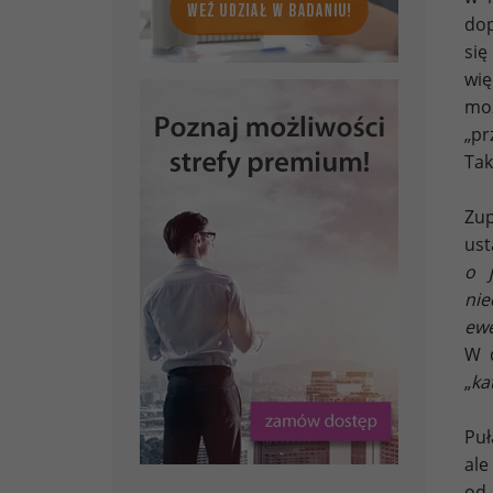
dop
się
wię
moż
„pr
Tak
Zup
ust
o 
ni
ewe
W d
„
ka
Puł
ale
od 