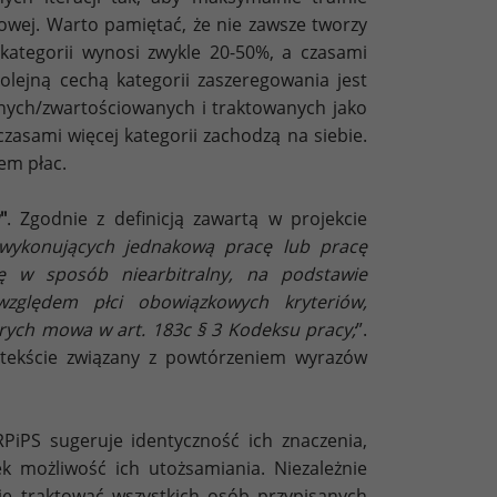
owej. Warto pamiętać, że nie zawsze tworzy
 kategorii wynosi zwykle 20-50%, a czasami
olejną cechą kategorii zaszeregowania jest
anych/zwartościowanych i traktowanych jako
czasami więcej kategorii zachodzą na siebie.
em płac.
"
. Zgodnie z definicją zawartą w projekcie
wykonujących jednakową pracę lub pracę
ę w sposób niearbitralny, na podstawie
względem płci obowiązkowych kryteriów,
rych mowa w art. 183c § 3 Kodeksu pracy;
”.
tekście związany z powtórzeniem wyrazów
iPS sugeruje identyczność ich znaczenia,
ek możliwość ich utożsamiania. Niezależnie
e traktować wszystkich osób przypisanych