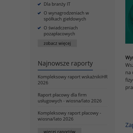
Dla branży IT
O wynagrodzeniach w
spółkach giełdowych
O świadczeniach
pozapłacowych
zobacz więcej
Wyn
Najnowsze raporty
Wsz
na 
Kompleksowy raport wskaźnikiHR
fiz
2026
pra
Raport płacowy dla firm
usługowych - wiosna/lato 2026
Kompleksowy raport płacowy -
wiosna/lato 2026
Za
więcej raportów