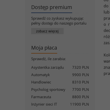
do 
Dostęp premium
lub
pra
Sprawdź co zyskasz wykupując
pełny dostęp do naszego portalu
o r
de
zobacz więcej
róż
zas
Moja płaca
Kol
Sprawdź, ile zarabia:
wa
zna
Asystentka zarządu
7320 PLN
pra
Automatyk
9900 PLN
Handlowiec
8310 PLN
Psycholog sportowy
7700 PLN
Farmaceuta
8800 PLN
Inżynier sieci IT
11900 PLN