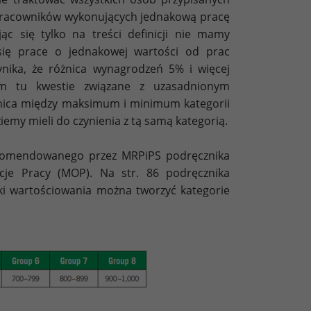
 „pracowników wykonujących jednakową pracę
ąc się tylko na treści definicji nie mamy
 się prace o jednakowej wartości od prac
nika, że różnica wynagrodzeń 5% i więcej
m tu kwestie związane z uzasadnionym
óżnica między maksimum i minimum kategorii
emy mieli do czynienia z tą samą kategorią.
rekomendowanego przez MRPiPS podręcznika
je Pracy (MOP). Na str. 86 podręcznika
iki wartościowania można tworzyć kategorie