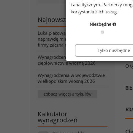
i analitycznym. Partnerzy mo
od 
korzystania z ich usług.
kat
Najnowsze artykuły
defi
Niezbędne
Luka płacowa pod lupą. Co
Poc
naprawdę mierzy wskaźnik, który
na 
firmy zaczną raportować?
Tylko niezbędne
ko
Wynagrodzenia w energetyce i
w p
ciepłownictwie wiosną 2026
O t
Wynagrodzenia w województwie
wielkopolskim wiosną 2026
Bib
zobacz więcej artykułów
Kaz
Kalkulator
wynagrodzeń
Chc