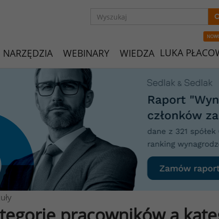
NOW
LUKA PŁACO
NARZĘDZIA
WEBINARY
WIEDZA
uły
tegorie pracowników a kate