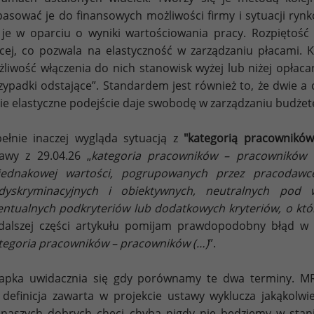
asować je do finansowych możliwości firmy i sytuacji rynk
 je w oparciu o wyniki wartościowania pracy. Rozpiętość
cej, co pozwala na elastyczność w zarządzaniu płacami. K
liwość włączenia do nich stanowisk wyżej lub niżej opłac
zypadki odstające”. Standardem jest również to, że dwie a 
ie elastyczne podejście daje swobodę w zarządzaniu budżet
ełnie inaczej wygląda sytuacją z
"kategorią pracowników
awy z 29.04.26 „
kategoria pracowników – pracowników 
jednakowej wartości, pogrupowanych przez pracodawc
edyskryminacyjnych i obiektywnych, neutralnych pod 
ntualnych podkryteriów lub dodatkowych kryteriów, o któ
alszej części artykułu pomijam prawdopodobny błąd w 
tegoria pracowników – pracowników (…)
”.
apka uwidacznia się gdy porównamy te dwa terminy. MRP
 definicja zawarta w projekcie ustawy wyklucza jakąkolwi
naszych dobrych chęci chyba nigdy nie będziemy w stani