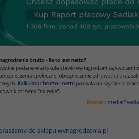
agrodzenie brutto - ile to jest netto?
ystkie podane w artykule stawki wynagrodzeń są kwotami br
ubezpieczenia społeczne, ubezpieczenie zdrowotne oraz za
ycznych.
Kalkulator brutto - netto
pozwala na szybkie przelic
cownik otrzyma "na rękę".
Kontakt:
media@sedla
praszamy do sklepu wynagrodzenia.pl