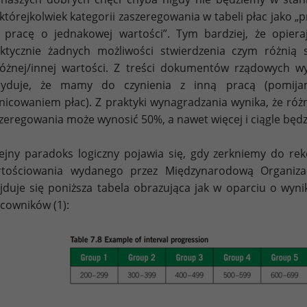
którejkolwiek kategorii zaszeregowania w tabeli płac jako
 pracę o jednakowej wartości”. Tym bardziej, że opieraj
ktycznie żadnych możliwości stwierdzenia czym różnią
óżnej/innej wartości. Z treści dokumentów rządowych wy
cyduje, że mamy do czynienia z inną pracą (pomija
nicowaniem płac). Z praktyki wynagradzania wynika, że r
zeregowania może wynosić 50%, a nawet więcej i ciągle będzi
ejny paradoks logiczny pojawia się, gdy zerkniemy do 
rtościowania wydanego przez Międzynarodową Organizac
jduje się poniższa tabela obrazująca jak w oparciu o wyn
cowników (1):