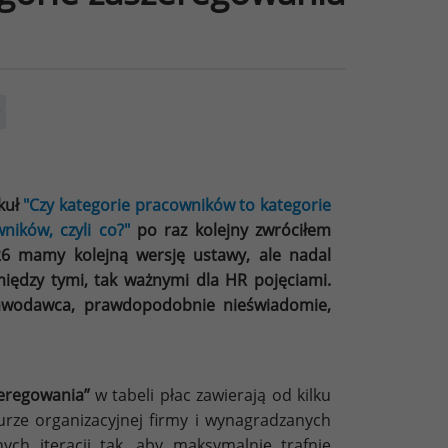
y
kuł
"Czy kategorie pracowników to kategorie
ników, czyli co?"
po raz kolejny zwróciłem
6 mamy kolejną wersję ustawy, ale nadal
iędzy tymi, tak ważnymi dla HR pojęciami.
stawodawca, prawdopodobnie nieświadomie,
zeregowania”
w tabeli płac zawierają od kilku
rze organizacyjnej firmy i wynagradzanych
ch iteracji tak, aby maksymalnie trafnie