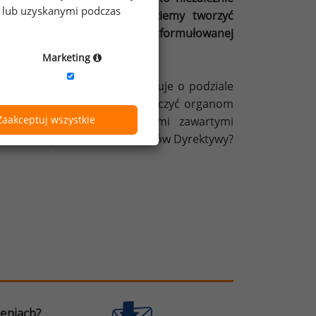
e lub uzyskanymi podczas
wego zastosujemy i jak będziemy tworzyć
ące wartość merytoryczną tak sformułowanej
Marketing
 ustawy, to pracodawca decyduje o podziale
awsze będzie w stanie wytłumaczyć organom
Zaakceptuj wszystkie
ał jest zgodny z zaleceniami zawartymi
 sens z punktu widzenia celów Dyrektywy?
zeniach?