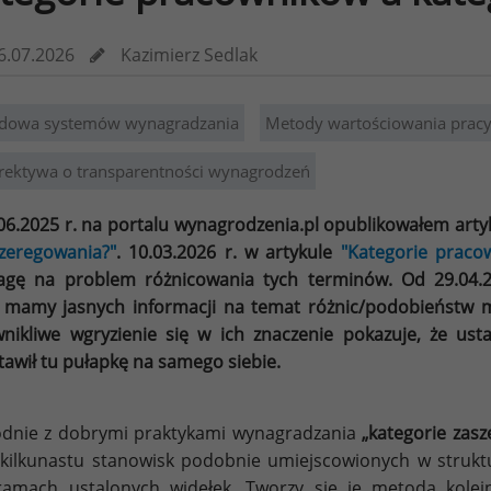
6.07.2026
Kazimierz Sedlak
dowa systemów wynagradzania
Metody wartościowania prac
rektywa o transparentności wynagrodzeń
06.2025 r. na portalu wynagrodzenia.pl opublikowałem arty
zeregowania?"
. 10.03.2026 r. w artykule
"Kategorie pracow
gę na problem różnicowania tych terminów. Od 29.04.2
 mamy jasnych informacji na temat różnic/podobieństw m
nikliwe wgryzienie się w ich znaczenie pokazuje, że u
tawił tu pułapkę na samego siebie.
dnie z dobrymi praktykami wynagradzania
„kategorie zas
kilkunastu stanowisk podobnie umiejscowionych w struktu
amach ustalonych widełek. Tworzy się je metodą kolejny