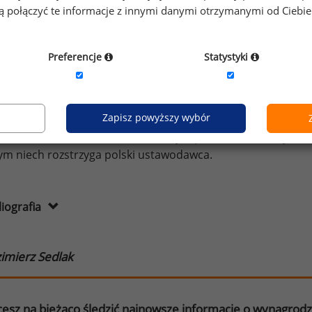
gą połączyć te informacje z innymi danymi otrzymanymi od Ciebi
tego jakie metody wartościowania analityczno-punkto
egorie zawsze natrafimy na przypadki graniczne podważaj
nicji.
Preferencje
Statystyki
ieszeniem jest jedynie to, że zgodnie z zapisem projektu
kategorie, więc w oparciu o powyżej opisany paradoks z
Zapisz powyższy wybór
ntrolnym, że mimo braku logiki matematycznej, podzi
odręczniku MOP, rekomendowanym przez MRPiPS. Czy ma to
ym niech rozstrzyga polski ustawodawca.
liografia
imierz Sedlak
esz na bieżąco śledzić najnowsze informacje o wynagrod