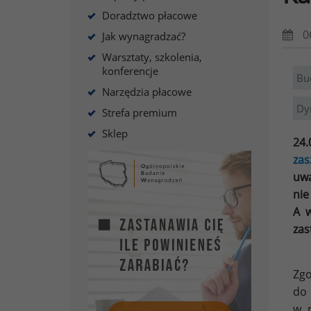
Doradztwo płacowe
0
Jak wynagradzać?
Warsztaty, szkolenia,
konferencje
Bu
Narzędzia płacowe
Dy
Strefa premium
Sklep
24.
zas
uwa
nie
A w
zas
Zgo
do 
w r