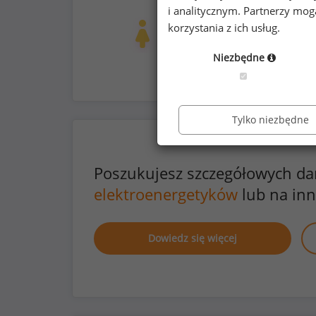
ubezpieczenie na życie/NNW
i analitycznym. Partnerzy mo
Kobiety
Mężc
korzystania z ich usług.
1
13
Niezbędne
Tylko niezbędne
Poszukujesz szczegółowych d
elektroenergetyków
lub na in
Dowiedz się więcej