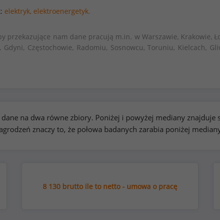
k:
elektryk,
elektroenergetyk.
by przekazujące nam dane pracują m.in. w Warszawie, Krakowie, Ło
, Gdyni, Częstochowie, Radomiu, Sosnowcu, Toruniu, Kielcach, Gli
kie dane na dwa równe zbiory. Poniżej i powyżej mediany znajduj
rodzeń znaczy to, że połowa badanych zarabia poniżej median
8 130 brutto ile to netto - umowa o pracę