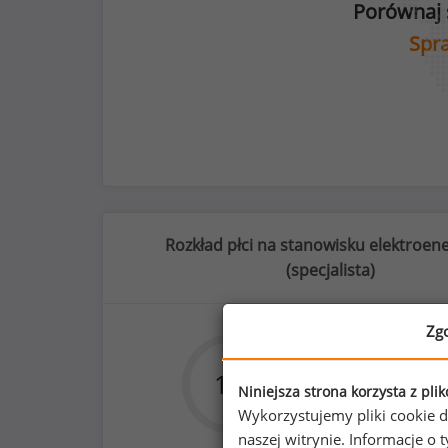
Porównaj 
Spra
Rozkład płci na stanowisku elektroen
(
specjalista
)
Zg
30
%
1
%
99
Niniejsza strona korzysta z pli
Wykorzystujemy pliki cookie d
naszej witrynie. Informacje 