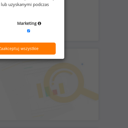
medyczna dla pracownika
e lub uzyskanymi podczas
Marketing
Zaakceptuj wszystkie