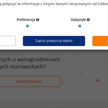
prywatna opieka 
gą połączyć te informacje z innymi danymi otrzymanymi od Ciebi
zyźni
0
Preferencje
Statystyki
Zapisz powyższy wybór
anych o wynagrodzeniach
nych stanowiskach?
Wykorzystaj kod