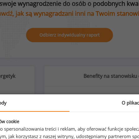
swoje wynagrodzenie do osób o podobnych kwali
wdź, jak są wynagradzani inni na Twoim stanow
Odbierz indywidualny raport
ergetyk
Benefity na stanowisku 
ody
O plika
%
ków cookie
o spersonalizowania treści i reklam, aby oferować funkcje społe
o tym, jak korzystasz z naszej witryny, udostępniamy partnerom