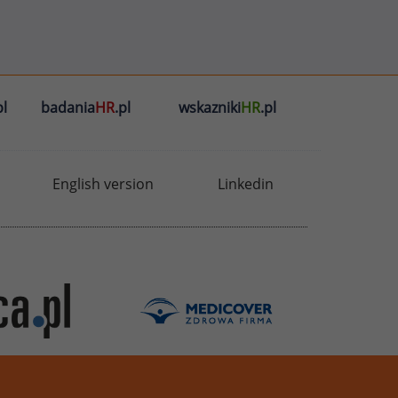
l
badania
HR
.pl
wskazniki
HR
.pl
English version
Linkedin