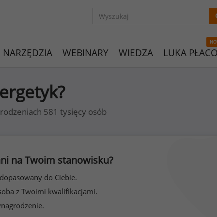
NO
NARZĘDZIA
WEBINARY
WIEDZA
LUKA PŁAC
nergetyk?
rodzeniach 581 tysięcy osób
 inni na Twoim stanowisku?
 dopasowany do Ciebie.
soba z Twoimi kwalifikacjami.
ynagrodzenie.