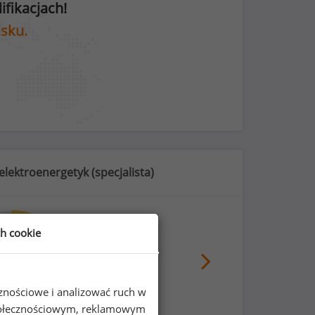
fikacjach!
isku.
elektroenergetyk (
specjalista
)
ch cookie
30
%
cznościowe i analizować ruch w
 społecznościowym, reklamowym