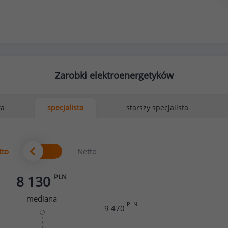
Zarobki elektroenergetyków
ta
starszy specjalista
specjalista
tto
Netto
PLN
8 130
mediana
PLN
9 470