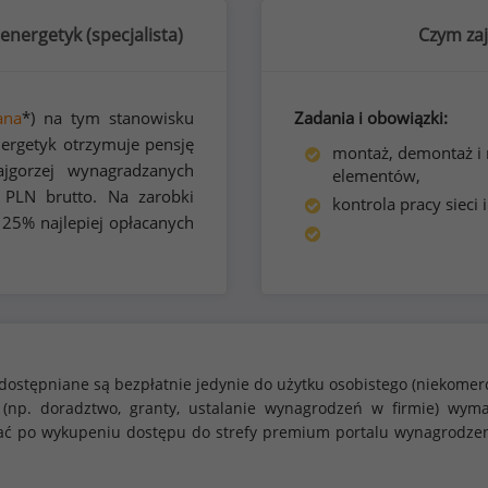
energetyk (
specjalista
)
Czym zaj
ana
*) na tym stanowisku
Zadania i obowiązki:
nergetyk otrzymuje pensję
montaż, demontaż i n
gorzej wynagradzanych
elementów,
PLN brutto. Na zarobki
kontrola pracy sieci 
 25% najlepiej opłacanych
dostępniane są bezpłatnie jedynie do użytku osobistego (niekomer
 (np. doradztwo, granty, ustalanie wynagrodzeń w firmie) w
stać po wykupeniu dostępu do strefy premium portalu wynagrodze