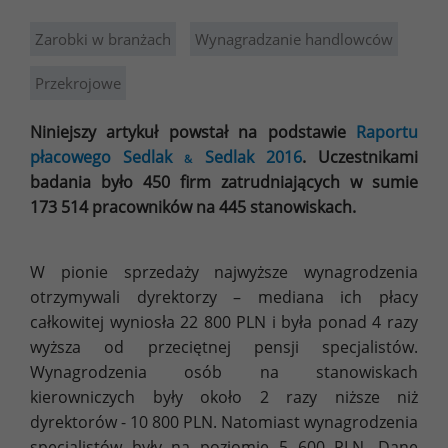
Zarobki w branżach
Wynagradzanie handlowców
Przekrojowe
Niniejszy artykuł powstał na podstawie
Raportu
płacowego Sedlak
Sedlak 2016
. Uczestnikami
&
badania było 450 firm zatrudniających w sumie
173 514 pracowników na 445 stanowiskach.
W pionie sprzedaży najwyższe wynagrodzenia
otrzymywali dyrektorzy – mediana ich płacy
całkowitej wyniosła 22 800 PLN i była ponad 4 razy
wyższa od przeciętnej pensji specjalistów.
Wynagrodzenia osób na stanowiskach
kierowniczych były około 2 razy niższe niż
dyrektorów - 10 800 PLN. Natomiast wynagrodzenia
specjalistów były na poziomie 5 600 PLN. Dane