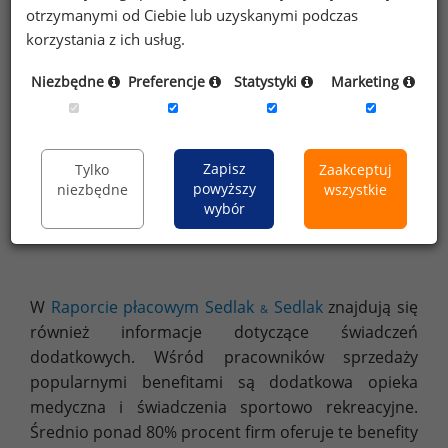
otrzymanymi od Ciebie lub uzyskanymi podczas
korzystania z ich usług.
Niezbędne
Preferencje
Statystyki
Marketing
Zapisz
Tylko
Zaakceptuj
powyższy
niezbędne
wszystkie
wybór
Opracowanie Sedlak
Sedlak na podstawie Raportu płacowego
&
Sedlak
Sedlak 2016
&
W
Raporcie płacowym Sedlak
Sedlak
znajdują się
&
również informacje dotyczące świadczeń
dodatkowych. Wśród pracowników sprzedaży
popularnymi benefitami są dodatkowa opieka
medyczna i świadczenia sportowo rekreacyjne.
Średnio ponad 80% procent firm oferuje te benefity