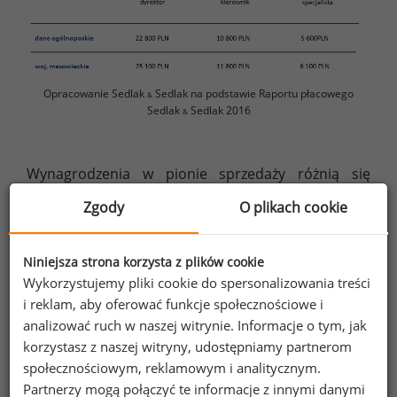
Opracowanie Sedlak
Sedlak na podstawie Raportu płacowego
&
Sedlak
Sedlak 2016
&
Wynagrodzenia w pionie sprzedaży różnią się
również ze względu na branżę. Okazuje się,
Zgody
O plikach cookie
że kierownicy regionu sprzedaży oraz
przedstawiciele handlowi zarabiają więcej w branży
materiałów budowlanych i wyposażeniu wnętrz
Niniejsza strona korzysta z plików cookie
Wykorzystujemy pliki cookie do spersonalizowania treści
w porównaniu z branżą spożywczą. Różnice
i reklam, aby oferować funkcje społecznościowe i
te wynoszą 16% dla kierownika i 23%
analizować ruch w naszej witrynie. Informacje o tym, jak
dla specjalistów.
korzystasz z naszej witryny, udostępniamy partnerom
społecznościowym, reklamowym i analitycznym.
Wykres 3. Wynagrodzenia handlowców z różnych branż
Partnerzy mogą połączyć te informacje z innymi danymi