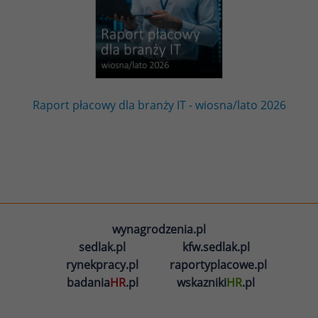
Raport płacowy dla branży IT - wiosna/lato 2026
wynagrodzenia.pl
sedlak.pl
kfw.sedlak.pl
rynekpracy.pl
raportyplacowe.pl
badania
HR
.pl
wskazniki
HR
.pl