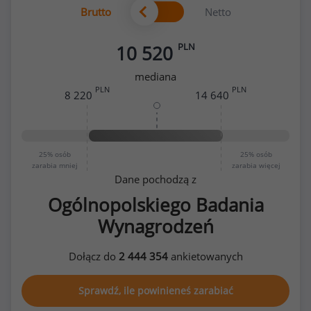
Brutto
Netto
PLN
10 520
mediana
PLN
PLN
8 220
14 640
25%
osób
25%
osób
zarabia mniej
zarabia więcej
Dane pochodzą z
Ogólnopolskiego Badania
Wynagrodzeń
Dołącz do
2 444 354
ankietowanych
Sprawdź, ile powinieneś zarabiać