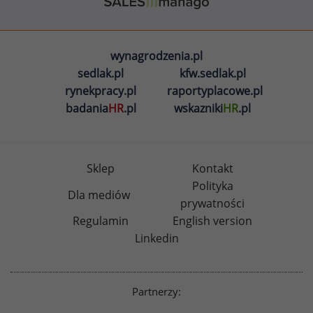
wynagrodzenia.pl
sedlak.pl
kfw.sedlak.pl
rynekpracy.pl
raportyplacowe.pl
badania
HR
.pl
wskazniki
HR
.pl
Sklep
Kontakt
Polityka
Dla mediów
prywatności
Regulamin
English version
Linkedin
Partnerzy: