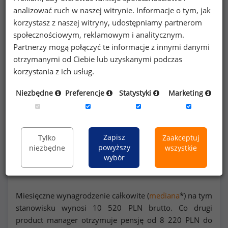
Poszukujesz szczegółowych danych o
analizować ruch w naszej witrynie. Informacje o tym, jak
wynagrodzeniach
product managerów
lub na
korzystasz z naszej witryny, udostępniamy partnerom
innych stanowiskach?
społecznościowym, reklamowym i analitycznym.
Partnerzy mogą połączyć te informacje z innymi danymi
Dowiedz się więcej
otrzymanymi od Ciebie lub uzyskanymi podczas
korzystania z ich usług.
Wykorzystaj kod
Niezbędne
Preferencje
Statystyki
Marketing
Zapisz
Tylko
Zaakceptuj
Rozkład zarobków na stanowisku product manager
powyższy
niezbędne
wszystkie
(
specjalista
)
wybór
Miesięczne wynagrodzenie całkowite (
mediana
*) na tym
stanowisku wynosi
10 520
PLN brutto. Co drugi
product manager otrzymuje pensję od
8 220
PLN do