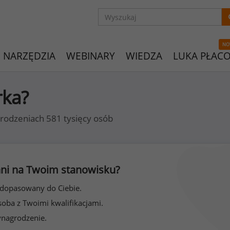
NO
NARZĘDZIA
WEBINARY
WIEDZA
LUKA PŁAC
rka?
rodzeniach 581 tysięcy osób
 inni na Twoim stanowisku?
 dopasowany do Ciebie.
soba z Twoimi kwalifikacjami.
ynagrodzenie.