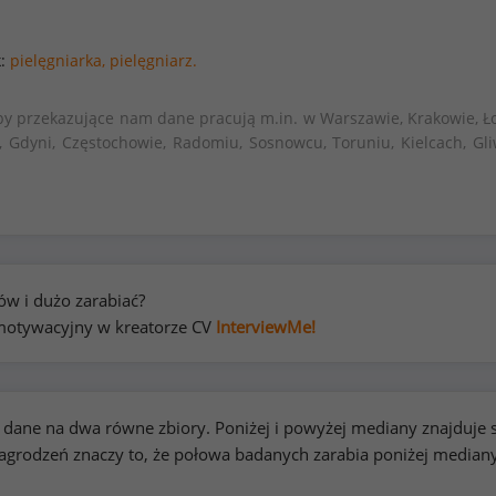
k:
pielęgniarka,
pielęgniarz.
by przekazujące nam dane pracują m.in. w Warszawie, Krakowie, Ło
, Gdyni, Częstochowie, Radomiu, Sosnowcu, Toruniu, Kielcach, Gli
w i dużo zarabiać?
t motywacyjny w kreatorze CV
InterviewMe!
kie dane na dwa równe zbiory. Poniżej i powyżej mediany znajduj
rodzeń znaczy to, że połowa badanych zarabia poniżej median