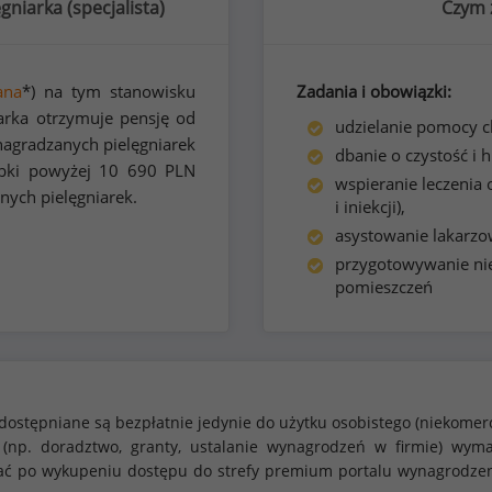
gniarka (
specjalista
)
Czym z
ana
*) na tym stanowisku
Zadania i obowiązki:
arka otrzymuje pensję od
udzielanie pomocy 
agradzanych pielęgniarek
dbanie o czystość i 
bki powyżej
10 690
PLN
wspieranie leczenia
nych pielęgniarek.
i iniekcji),
asystowanie lakarzo
przygotowywanie ni
pomieszczeń
dostępniane są bezpłatnie jedynie do użytku osobistego (niekomer
 (np. doradztwo, granty, ustalanie wynagrodzeń w firmie) w
stać po wykupeniu dostępu do strefy premium portalu wynagrodze