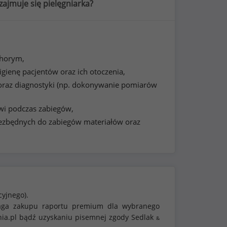
ajmuje się pielęgniarka?
chorym,
higienę pacjentów oraz ich otoczenia,
 oraz diagnostyki (np. dokonywanie pomiarów
wi podczas zabiegów,
ezbędnych do zabiegów materiałów oraz
cyjnego).
ymaga zakupu raportu premium dla wybranego
nia.pl bądź uzyskaniu pisemnej zgody Sedlak
&