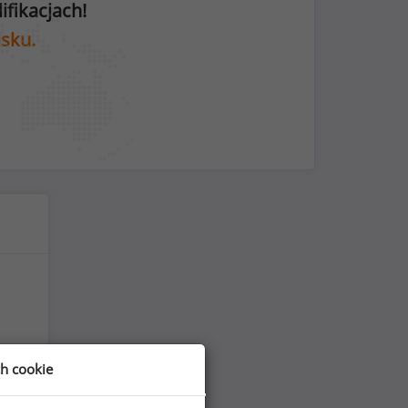
fikacjach!
isku.
ch cookie