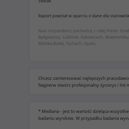
Sedlak
Raport powstał w oparciu o dane dla stanowis
Nasi respondenci pochodzą z całej Polski. Oso
Bydgoszczy, Lublinie, Katowicach, Białymstoku
Bielsko-Białej, Tychach, Opolu.
Chcesz zainteresować najlepszych pracodawcó
Najpierw stwórz profesjonalny życiorys i lis
* Mediana - jest to wartość dzieląca wszyst
badaniu wyników. W przypadku badania wynag