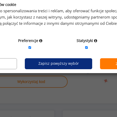
Kobiety
Mężczyźni
ków cookie
137
17
o spersonalizowania treści i reklam, aby oferować funkcje społe
o tym, jak korzystasz z naszej witryny, udostępniamy partnerom
gą połączyć te informacje z innymi danymi otrzymanymi od Ciebi
Preferencje
Statystyki
anych o wynagrodzeniach
Zapisz powyższy wybór
anowiskach?
Wykorzystaj kod