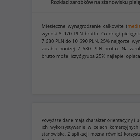
Rozkład zarobków na stanowisku pielę
Miesięczne wynagrodzenie całkowite (
medi
wynosi
8 970
PLN brutto. Co drugi pielęgni
7 680
PLN do
10 690
PLN. 25% najgorzej wyn
zarabia poniżej
7 680
PLN brutto. Na zaro
brutto może liczyć grupa 25% najlepiej opłaca
Powyższe dane mają charakter orientacyjny i u
Ich wykorzystywanie w celach komercyjnych
stanowiska. Z aplikacji można również korzy