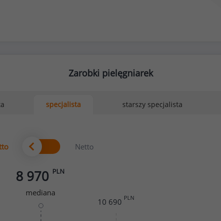
Zarobki pielęgniarek
ta
starszy specjalista
specjalista
tto
Netto
PLN
8 970
mediana
PLN
10 690