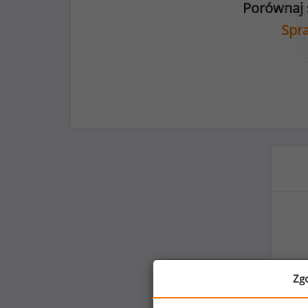
Porównaj 
Spra
Zg