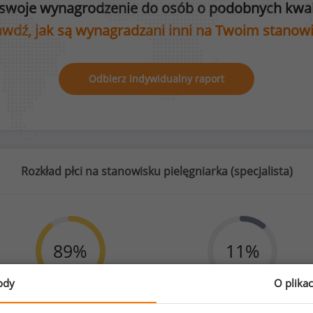
swoje wynagrodzenie do osób o podobnych kwali
wdź, jak są wynagradzani inni na Twoim stanow
Odbierz indywidualny raport
Rozkład płci na stanowisku pielęgniarka (
specjalista
)
89
%
11
%
ody
O plika