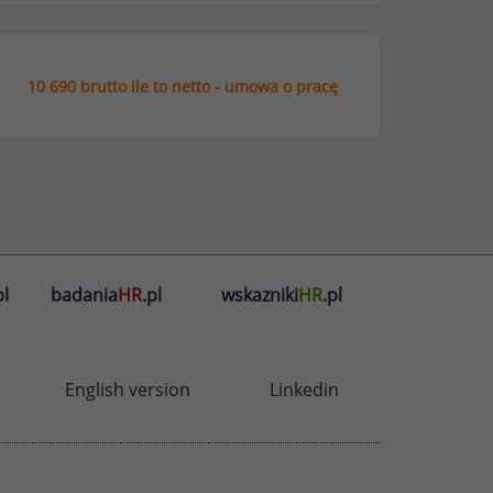
10 690 brutto ile to netto - umowa o pracę
l
badania
HR
.pl
wskazniki
HR
.pl
English version
Linkedin