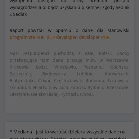
wykupeniu dostępu do strefy premium portalu
wynagrodzenia.pl bądź uzyskaniu pisemnej zgody Sedlak
Sedlak
&
Raport powstał w oparciu o dane dla stanowisk:
programista PHP,
pHP developer,
developer PHP.
Nasi respondenci pochodzą z całej Polski. Osoby
przekazujące nam dane pracują m.in. w Warszawie,
Krakowie, Łodzi, Wrocławiu, Poznaniu, Gdańsku,
Szczecinie, Bydgoszczy, Lublinie, Katowicach,
Białymstoku, Gdyni, Częstochowie, Radomiu, Sosnowcu,
Toruniu, Kielcach, Gliwicach, Zabrzu, Bytomiu, Rzeszowie,
Olsztynie, Bielsko-Białej, Tychach, Opolu.
* Mediana - jest to wartość dzieląca wszystkie dane na