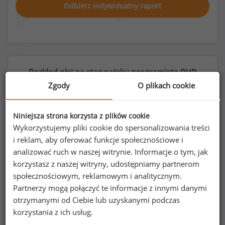
Odbierz indywidualny raport
Rozkład płci na stanowisku programista PHP
(
specjalista
)
Zgody
O plikach cookie
Niniejsza strona korzysta z plików cookie
Wykorzystujemy pliki cookie do spersonalizowania treści
6
%
94
%
i reklam, aby oferować funkcje społecznościowe i
analizować ruch w naszej witrynie. Informacje o tym, jak
korzystasz z naszej witryny, udostępniamy partnerom
społecznościowym, reklamowym i analitycznym.
Partnerzy mogą połączyć te informacje z innymi danymi
Kobiety
Mężczyźni
otrzymanymi od Ciebie lub uzyskanymi podczas
17
265
korzystania z ich usług.