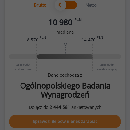
Brutto
Netto
PLN
10 980
mediana
PLN
PLN
8 570
14 470
25%
osób
25%
osób
zarabia mniej
zarabia więcej
Dane pochodzą z
Ogólnopolskiego Badania
Wynagrodzeń
Dołącz do
2 444 581
ankietowanych
Sprawdź, ile powinieneś zarabiać