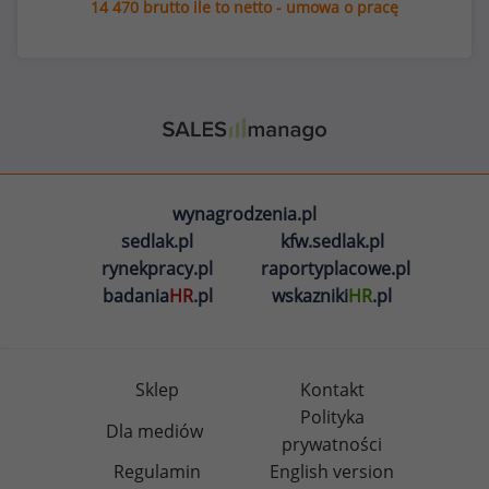
14 470 brutto ile to netto - umowa o pracę
wynagrodzenia.pl
sedlak.pl
kfw.sedlak.pl
rynekpracy.pl
raportyplacowe.pl
badania
HR
.pl
wskazniki
HR
.pl
Sklep
Kontakt
Polityka
Dla mediów
prywatności
Regulamin
English version